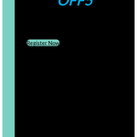
OFF5
CREATE AN ACCOUNT
SUBSCRIBE TO OUR NEWSLETTER
Register Now