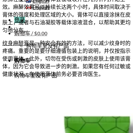
English
效。麻醉效果可以持续长达两个小时，具体时间取决于
English
膏体的强度和处理区域的大小。膏体可以直接涂抹在皮
登录
肤上，或者与石油凝胶等载体溶液混合，以帮助其更均
匀地分布。
购物车 /
$
0.00
纹身麻醉膏
是一种安全有效的方法，可以减少纹身时的
购物车里没有产品
疼痛。重要的是要仔细遵循包装上的说明，并仅按指示
使用膏体。此外，切勿在受伤或刺激的皮肤上使用该膏
购物车
体，因为它会导致进一步的刺激。如果您有任何过敏或
健康状况，在使用膏体前务必要咨询医生。
购物车里没有产品