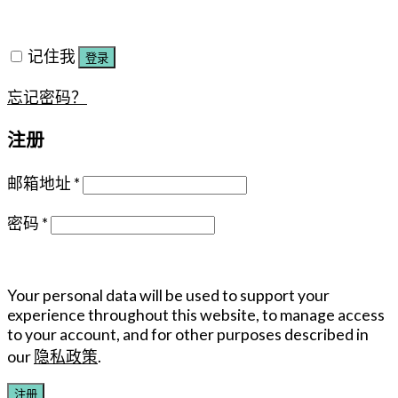
记住我
登录
忘记密码？
注册
邮箱地址
*
密码
*
Your personal data will be used to support your
experience throughout this website, to manage access
to your account, and for other purposes described in
our
隐私政策
.
注册