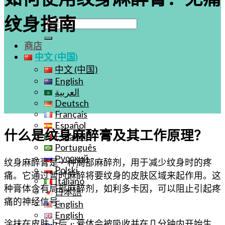
纹身指南
搜
索：
商店
中文 (中国)
中文 (中国)
English
العربية
Deutsch
Français
Español
什么是纹身麻醉膏及其工作原理？
Español
Português
Русский
纹身麻醉膏是一种局部麻醉剂，用于减少纹身时的疼
Polski
痛。它通过暂时麻醉将要纹身的皮肤区域来起作用。这
Italiano
种膏体含有局部麻醉剂，如利多卡因，可以阻止引起疼
日本語
痛的神经信号。
English
English
涂抹在皮肤上后，膏体会被吸收并在几分钟内开始生