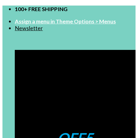
100+ FREE SHIPPING
跳
到
Assign a menu in Theme Options > Menus
内
Newsletter
容
FOR NEW USERS
$99-5
Coupons: