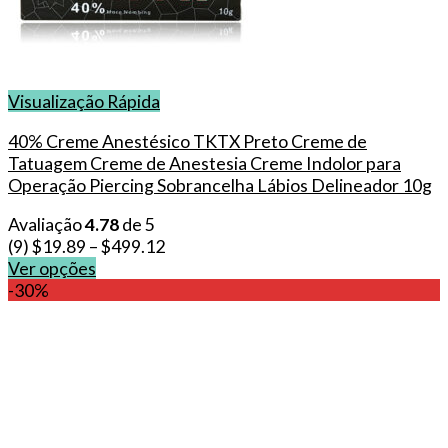
Visualização Rápida
40% Creme Anestésico TKTX Preto Creme de
Tatuagem Creme de Anestesia Creme Indolor para
Operação Piercing Sobrancelha Lábios Delineador 10g
Avaliação
4.78
de 5
(9)
$
19.89
–
$
499.12
Ver opções
This
-30%
product
has
multiple
variants.
The
options
may