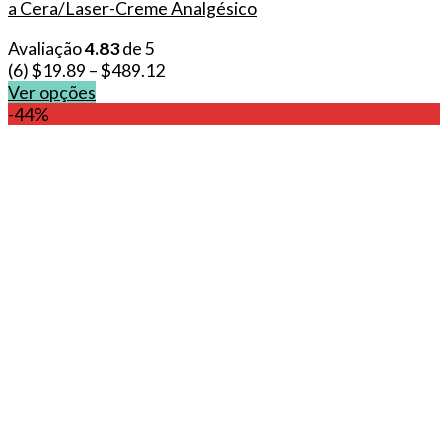
a Cera/Laser-Creme Analgésico
Avaliação
4.83
de 5
(6)
$
19.89
–
$
489.12
Ver opções
This
-44%
product
has
multiple
variants.
The
options
may
be
chosen
on
the
product
page