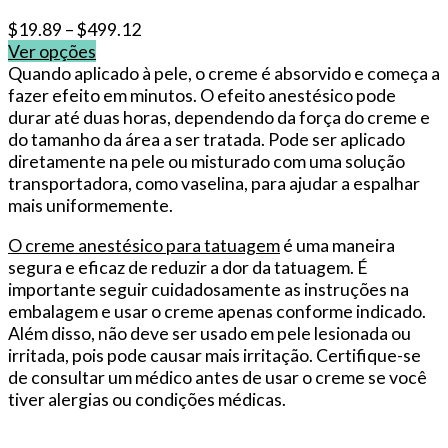
$
19.89
–
$
499.12
Ver opções
This
Quando aplicado à pele, o creme é absorvido e começa a
product
fazer efeito em minutos. O efeito anestésico pode
has
durar até duas horas, dependendo da força do creme e
multiple
do tamanho da área a ser tratada. Pode ser aplicado
variants.
diretamente na pele ou misturado com uma solução
The
transportadora, como vaselina, para ajudar a espalhar
options
mais uniformemente.
may
O creme anestésico para tatuagem
é uma maneira
be
segura e eficaz de reduzir a dor da tatuagem. É
chosen
importante seguir cuidadosamente as instruções na
on
embalagem e usar o creme apenas conforme indicado.
the
Além disso, não deve ser usado em pele lesionada ou
product
irritada, pois pode causar mais irritação. Certifique-se
page
de consultar um médico antes de usar o creme se você
tiver alergias ou condições médicas.