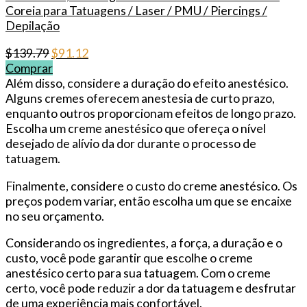
Coreia para Tatuagens / Laser / PMU / Piercings /
Depilação
Original
Current
$
139.79
$
91.12
price
price
Comprar
was:
is:
Além disso, considere a duração do efeito anestésico.
$139.79.
$91.12.
Alguns cremes oferecem anestesia de curto prazo,
enquanto outros proporcionam efeitos de longo prazo.
Escolha um creme anestésico que ofereça o nível
desejado de alívio da dor durante o processo de
tatuagem.
Finalmente, considere o custo do creme anestésico. Os
preços podem variar, então escolha um que se encaixe
no seu orçamento.
Considerando os ingredientes, a força, a duração e o
custo, você pode garantir que escolhe o creme
anestésico certo para sua tatuagem. Com o creme
certo, você pode reduzir a dor da tatuagem e desfrutar
de uma experiência mais confortável.