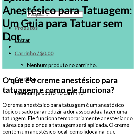
Anestésico para Tatuagem:
Pesquisar
Um Guia para Tatuar sem
por:
Produtos
Dor
Entrar
Carrinho /
$
0.00
Nenhum produto no carrinho.
O que é o creme anestésico para
Carrinho
tatuagem e como ele funciona?
Nenhum produto no carrinho.
O creme anestésico para tatuagem é um anestésico
tópico usado para reduzir a dor associada a fazer uma
tatuagem. Ele funciona temporariamente anestesiando
a área da pele onde a tatuagem será aplicada. O creme
contém um anestésico local, como lidocaína, que