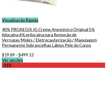
Visualização Rápida
40% PROAEGIS JG Creme Anestésico Original 5%
lidocaína 6% prilocaína para Remoção de
Verrugas/Moles / Eletrocauterização / Maquiagem
Permanente Sobrancelhas Lábios Pele do Corpo
$
19.89
–
$
499.12
Ver opções
This
-31%
product
has
multiple
variants.
The
options
may