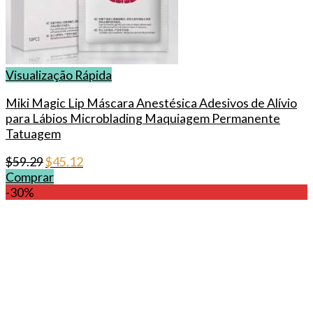
Visualização Rápida
Miki Magic Lip Máscara Anestésica Adesivos de Alívio
para Lábios Microblading Maquiagem Permanente
Tatuagem
Original
Current
$
59.29
$
45.12
price
price
Comprar
was:
is:
-30%
$59.29.
$45.12.