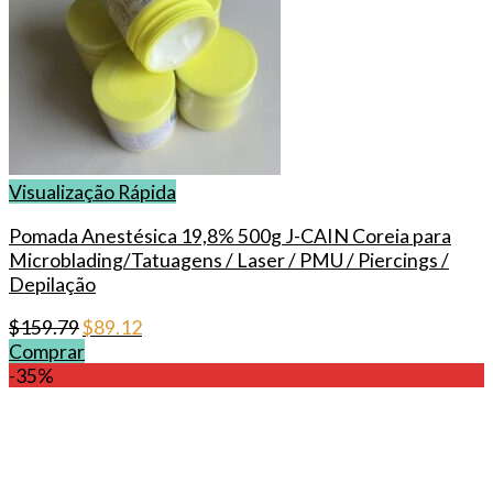
Visualização Rápida
Pomada Anestésica 19,8% 500g J-CAIN Coreia para
Microblading/Tatuagens / Laser / PMU / Piercings /
Depilação
Original
Current
$
159.79
$
89.12
price
price
Comprar
was:
is:
-35%
$159.79.
$89.12.