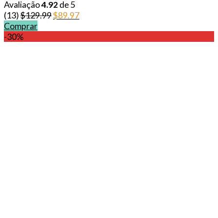
Avaliação
4.92
de 5
Original
Current
(13)
$
129.99
$
89.97
price
price
Comprar
was:
is:
-30%
$129.99.
$89.97.