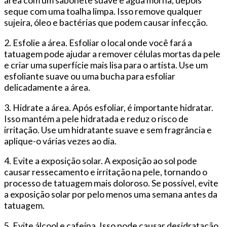
área com um sabonete suave e água morna, depois
seque com uma toalha limpa. Isso remove qualquer
sujeira, óleo e bactérias que podem causar infecção.
2. Esfolie a área. Esfoliar o local onde você fará a
tatuagem pode ajudar a remover células mortas da pele
e criar uma superfície mais lisa para o artista. Use um
esfoliante suave ou uma bucha para esfoliar
delicadamente a área.
3. Hidrate a área. Após esfoliar, é importante hidratar.
Isso mantém a pele hidratada e reduz o risco de
irritação. Use um hidratante suave e sem fragrância e
aplique-o várias vezes ao dia.
4. Evite a exposição solar. A exposição ao sol pode
causar ressecamento e irritação na pele, tornando o
processo de tatuagem mais doloroso. Se possível, evite
a exposição solar por pelo menos uma semana antes da
tatuagem.
5. Evite álcool e cafeína. Isso pode causar desidratação,