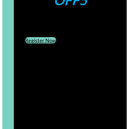
OFF5
CREATE AN ACCOUNT
SUBSCRIBE TO OUR NEWSLETTER
Register Now