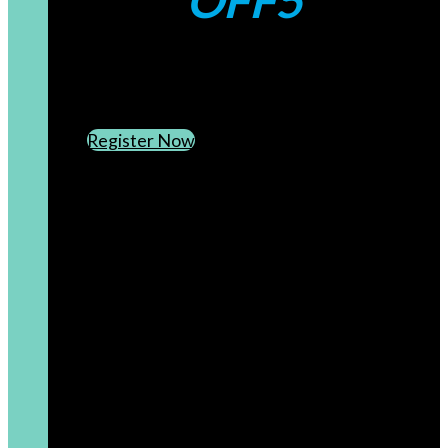
OFF5
CREATE AN ACCOUNT
SUBSCRIBE TO OUR NEWSLETTER
Register Now