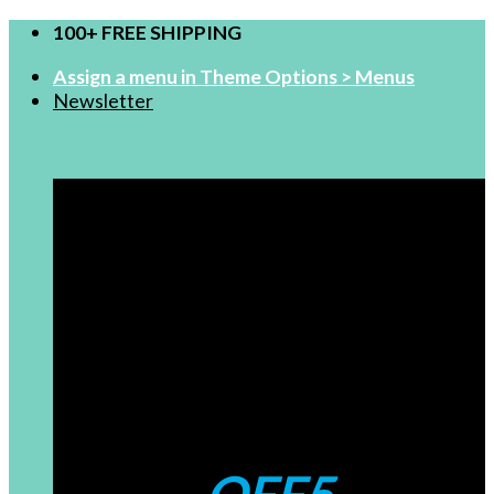
100+ FREE SHIPPING
跳
到
Assign a menu in Theme Options > Menus
内
Newsletter
容
FOR NEW USERS
$99-5
Coupons: