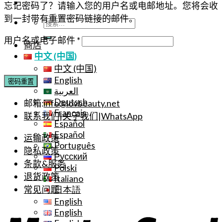
忘记密码了？请输入您的用户名或电邮地址。您将会收
到一封带有重置密码链接的邮件。
搜
索：
必
用户名或电子邮件
*
商店
填
中文 (中国)
中文 (中国)
English
密码重置
العربية
Deutsch
邮箱:
info@lovbeauty.net
Français
联系我们
|
关于我们
|
WhatsApp
Español
Español
运输政策
Português
隐私政策
Русский
条款&服务
Polski
退货政策
Italiano
常见问题
日本語
English
English