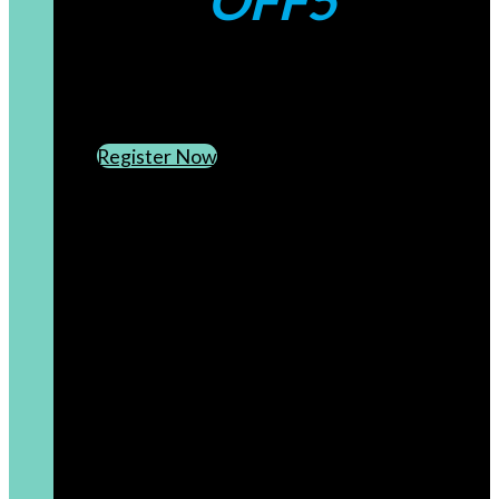
OFF5
CREATE AN ACCOUNT
SUBSCRIBE TO OUR NEWSLETTER
Register Now