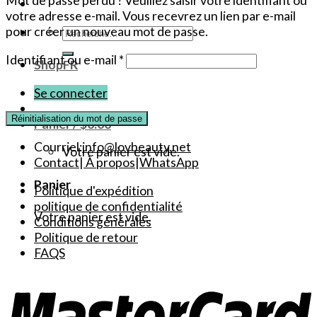
votre adresse e-mail. Vous recevrez un lien par e-mail
Recherche
pour créer un nouveau mot de passe.
pour :
Obligatoire
Identifiant ou e-mail
*
ShopFR
Se connecter
Réinitialisation du mot de passe
Panier /
$
0.00
Courriel:
info@lovbeauty.net
Votre panier est vide.
Contact
|
À propos
|
WhatsApp
Panier
Politique d'expédition
politique de confidentialité
Votre panier est vide.
Conditions générales
Politique de retour
FAQS