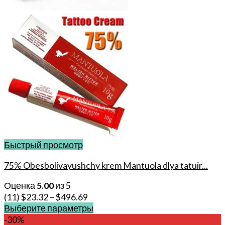
Быстрый просмотр
75% Obesbolivayushchy krem Mantuola dlya tatuir...
Оценка
5.00
из 5
(11)
$
23.32
–
$
496.69
Выберите параметры
Этот
-30%