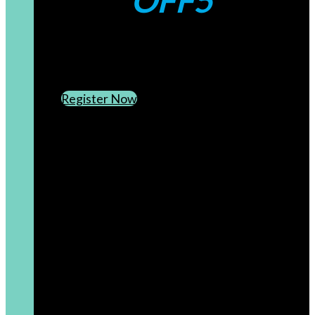
OFF5
CREATE AN ACCOUNT
SUBSCRIBE TO OUR NEWSLETTER
Register Now