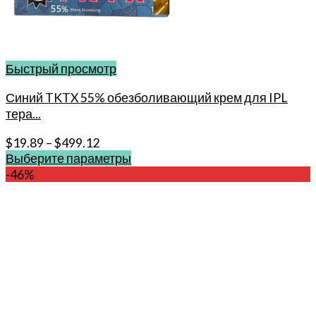
Быстрый просмотр
Синий TKTX 55% обезболивающий крем для IPL
тера...
$
19.89
–
$
499.12
Выберите параметры
Этот
-46%
товар
имеет
несколько
вариаций.
Опции
можно
выбрать
на