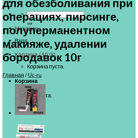
для обезболивания при
операциях, пирсинге,
Искать:
полуперманентном
Магазин
Вход
макияже, удалении
бородавок 10г
Корзина /
$
0.00
Корзина пуста.
Главная
/
Uc-ru
Корзина
Корзина пуста.