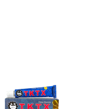
выбрать
на
странице
товара.