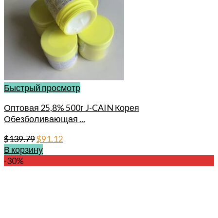
Быстрый просмотр
Оптовая 25,8% 500г J-CAIN Корея
Обезболивающая ...
Первоначальная
Текущая
$
139.79
$
91.12
В корзину
цена
цена:
-30%
составляла
$91.12.
$139.79.