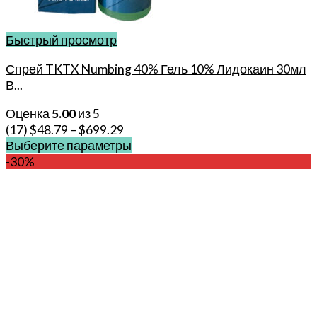
Быстрый просмотр
Спрей TKTX Numbing 40% Гель 10% Лидокаин 30мл
В...
Оценка
5.00
из 5
(17)
$
48.79
–
$
699.29
Выберите параметры
Этот
-30%
товар
имеет
несколько
вариаций.
Опции
можно
выбрать
на
странице