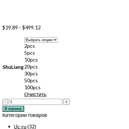
$
19.89
–
$
499.12
2pcs
5pcs
10pcs
20pcs
ShuLiang
30pcs
50pcs
100pcs
Очистить
Количество
товара
В корзину
40%
Категории товаров
Белый
Uc-ru
(32)
крем