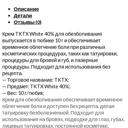
TKTX
Описание
для
Детали
обезболивания
Отзывы (0)
при
операциях,
Крем TKTX White 40% для обезболивания
пирсинге,
выпускается в тюбике 10 г и обеспечивает
полуперманентном
временное облегчение боли при различных
макияже,
косметических процедурах, таких как татуировки,
удалении
процедуры для бровей и губ, и лазерные
бородавок
процедуры. Подходит для использования без
10г
рецепта.
— Торговое название: TKTX;
— Предмет: TKTX White 40%;
— Вес: 10 г/тюбик;
Крем для обезболивания обеспечивает временное
облегчение боли и доступен без рецепта, делая
татуировку безболезненной. Подходит для
использования на бровях, подводке для глаз, губах,
лицевых татуировках, постоянной косметике,