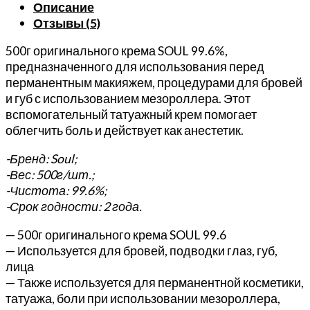
Описание
99.6%
Отзывы (5)
для
перманентного
500г оригинального крема SOUL 99.6%,
макияжа
предназначенного для использования перед
/
перманентным макияжем, процедурами для бровей
мезороллера
и губ с использованием мезороллера. Этот
/
вспомогательный татуажный крем помогает
IPL
облегчить боль и действует как анестетик.
терапии
-Бренд: Soul;
-Вес: 500г/шт.;
-Чистота: 99.6%;
-Срок годности: 2 года.
— 500г оригинального крема SOUL 99.6
— Используется для бровей, подводки глаз, губ,
лица
— Также используется для перманентной косметики,
татуажа, боли при использовании мезороллера,