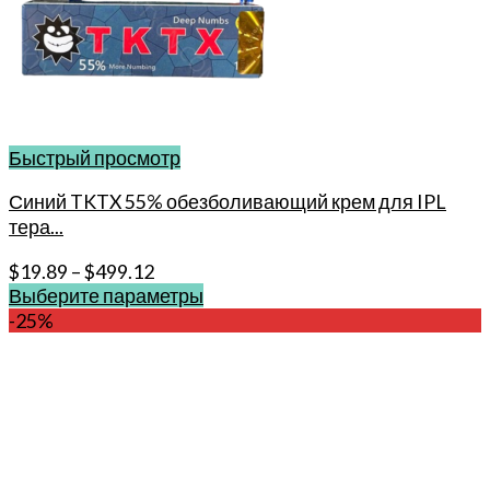
Быстрый просмотр
Синий TKTX 55% обезболивающий крем для IPL
тера...
$
19.89
–
$
499.12
Выберите параметры
Этот
-25%
товар
имеет
несколько
вариаций.
Опции
можно