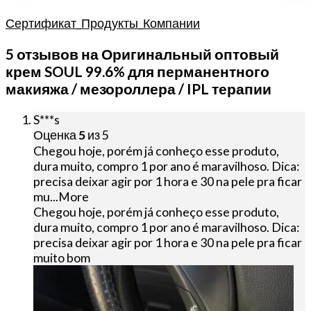
Сертификат_Продукты_Компании
5 отзывов на
Оригинальный оптовый
крем SOUL 99.6% для перманентного
макияжа / мезороллера / IPL терапии
S***s
Оценка
5
из 5
Chegou hoje, porém já conheço esse produto,
dura muito, compro 1 por ano é maravilhoso. Dica:
precisa deixar agir por 1 hora e 30 na pele pra ficar
mu
...More
Chegou hoje, porém já conheço esse produto,
dura muito, compro 1 por ano é maravilhoso. Dica:
precisa deixar agir por 1 hora e 30 na pele pra ficar
muito bom