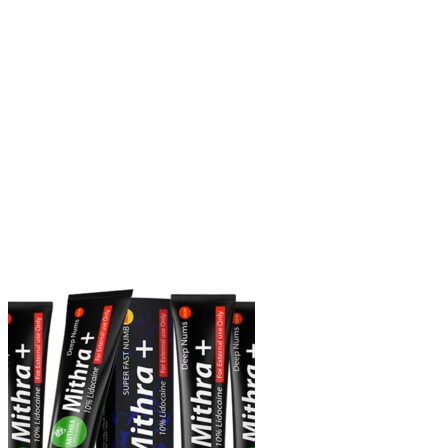
выбрать
на
странице
товара.