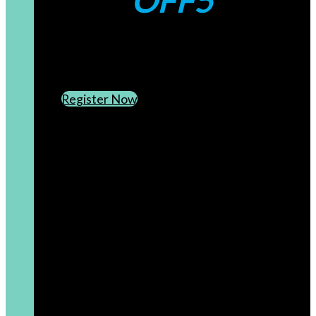
OFF5
CREATE AN ACCOUNT
SUBSCRIBE TO OUR NEWSLETTER
Register Now