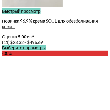
Быстрый просмотр
Новинка 96,9% крема SOUL для обезболивания
кожи...
Оценка
5.00
из 5
(11)
$
23.32
–
$
496.69
Выберите параметры
Этот
-30%
товар
имеет
несколько
вариаций.
Опции
можно
выбрать
на
странице
товара.