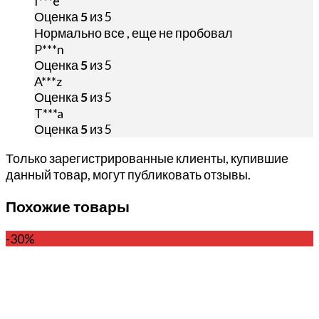
I***e
Оценка
5
из 5
Нормально все , еще не пробовал
P***n
Оценка
5
из 5
A***z
Оценка
5
из 5
T***a
Оценка
5
из 5
Только зарегистрированные клиенты, купившие
данный товар, могут публиковать отзывы.
Похожие товары
-30%