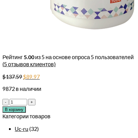
Рейтинг
5.00
из 5 на основе опроса
5
пользователей
(
5
отзывов клиентов)
Первоначальная
Текущая
$
137.59
$
89.97
цена
цена:
9872 в наличии
составляла
$89.97.
$137.59.
Количество
товара
В корзину
Оригинальный
Категории товаров
оптовый
Uc-ru
(32)
крем
SOUL