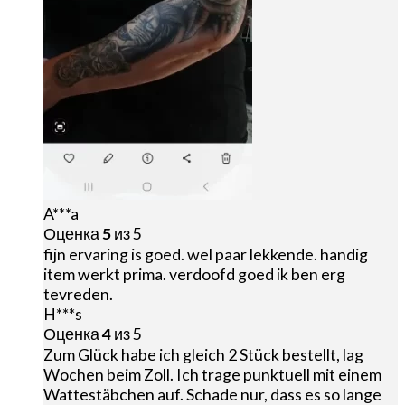
A***a
Оценка
5
из 5
fijn ervaring is goed. wel paar lekkende. handig
item werkt prima. verdoofd goed ik ben erg
tevreden.
H***s
Оценка
4
из 5
Zum Glück habe ich gleich 2 Stück bestellt, lag
Wochen beim Zoll. Ich trage punktuell mit einem
Wattestäbchen auf. Schade nur, dass es so lange