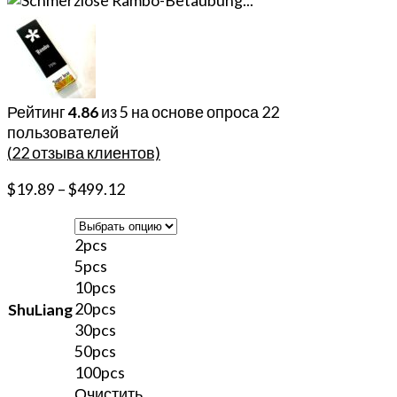
Рейтинг
4.86
из 5 на основе опроса
22
пользователей
(
22
отзыва клиентов)
$
19.89
–
$
499.12
2pcs
5pcs
10pcs
20pcs
ShuLiang
30pcs
50pcs
100pcs
Очистить