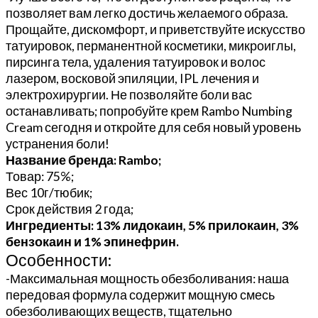
лидокаин
позволяет вам легко достичь желаемого образа.
5%
Прощайте, дискомфорт, и приветствуйте искусство
прилокаин
татуировок, перманентной косметики, микроиглы,
10г
пирсинга тела, удаления татуировок и волос
лазером, восковой эпиляции, IPL лечения и
электрохирургии. Не позволяйте боли вас
останавливать; попробуйте крем Rambo Numbing
Cream сегодня и откройте для себя новый уровень
устранения боли!
Название бренда: Rambo;
Товар: 75%;
Вес 10г/тюбик;
Срок действия 2 года;
Ингредиенты: 13% лидокаин, 5% прилокаин, 3%
бензокаин и 1% эпинефрин.
Особенности:
-Максимальная мощность обезболивания: наша
передовая формула содержит мощную смесь
обезболивающих веществ, тщательно