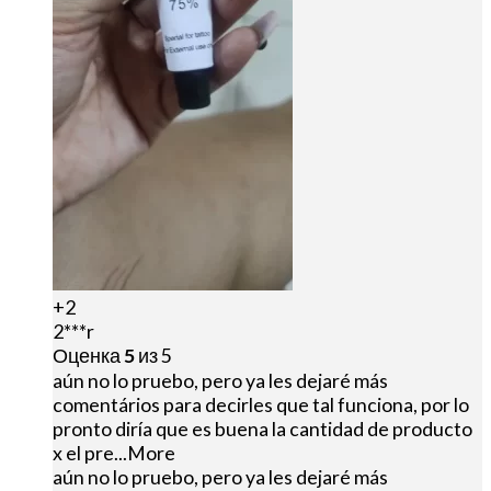
+2
2***r
Оценка
5
из 5
aún no lo pruebo, pero ya les dejaré más
comentários para decirles que tal funciona, por lo
pronto diría que es buena la cantidad de producto
x el pre
...More
aún no lo pruebo, pero ya les dejaré más