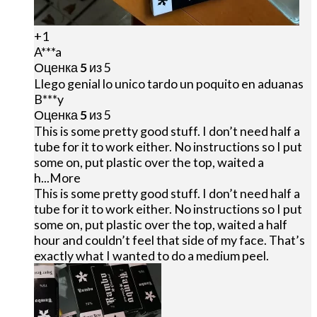
+1
A***a
Оценка
5
из 5
Llego genial lo unico tardo un poquito en aduanas
B***y
Оценка
5
из 5
This is some pretty good stuff. I don’t need half a
tube for it to work either. No instructions so I put
some on, put plastic over the top, waited a
h
...More
This is some pretty good stuff. I don’t need half a
tube for it to work either. No instructions so I put
some on, put plastic over the top, waited a half
hour and couldn’t feel that side of my face. That’s
exactly what I wanted to do a medium peel.