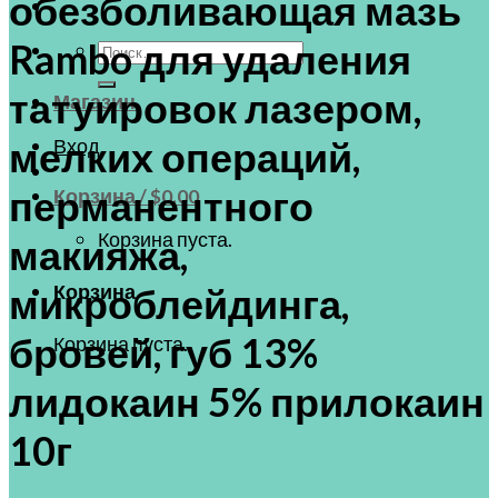
обезболивающая мазь
Rambo для удаления
Искать:
татуировок лазером,
Магазин
Вход
мелких операций,
перманентного
Корзина /
$
0.00
Корзина пуста.
макияжа,
Корзина
микроблейдинга,
бровей, губ 13%
Корзина пуста.
лидокаин 5% прилокаин
10г