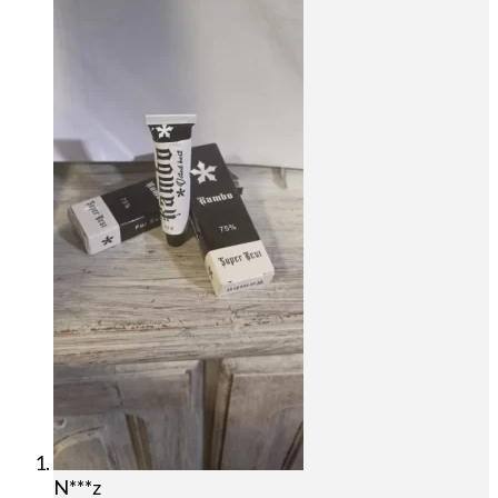
N***z