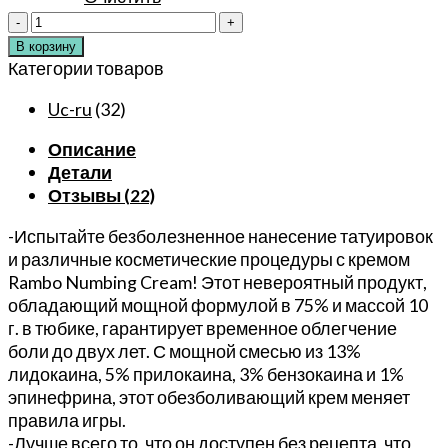
Количество
товара
В корзину
75%
Категории товаров
Оригинальная
Uc-ru
(32)
обезболивающая
мазь
Описание
Rambo
Детали
для
Отзывы (22)
удаления
татуировок
-Испытайте безболезненное нанесение татуировок
лазером,
и различные косметические процедуры с кремом
мелких
Rambo Numbing Cream! Этот невероятный продукт,
операций,
обладающий мощной формулой в 75% и массой 10
перманентного
г. в тюбике, гарантирует временное облегчение
макияжа,
боли до двух лет. С мощной смесью из 13%
микроблейдинга,
лидокаина, 5% прилокаина, 3% бензокаина и 1%
бровей,
эпинефрина, этот обезболивающий крем меняет
губ
правила игры.
13%
-Лучше всего то, что он доступен без рецепта, что