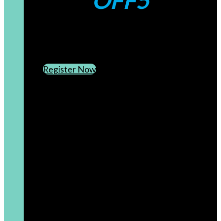
OFF5
CREATE AN ACCOUNT
SUBSCRIBE TO OUR NEWSLETTER
Register Now