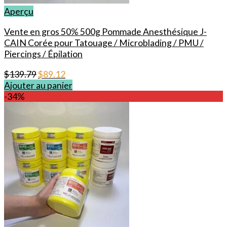
Aperçu
Vente en gros 50% 500g Pommade Anesthésique J-
CAIN Corée pour Tatouage / Microblading / PMU /
Piercings / Épilation
Le
Le
$
139.79
$
89.12
prix
prix
Ajouter au panier
initial
actuel
-34%
était :
est :
$139.79.
$89.12.