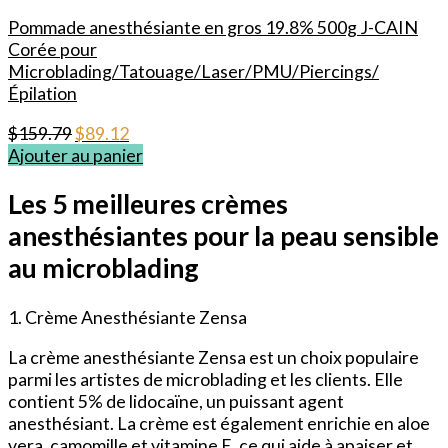
Pommade anesthésiante en gros 19.8% 500g J-CAIN
Corée pour
Microblading/Tatouage/Laser/PMU/Piercings/
Épilation
Le
Le
$
159.79
$
89.12
prix
prix
Ajouter au panier
initial
actuel
était :
est :
Les 5 meilleures crèmes
$159.79.
$89.12.
anesthésiantes pour la peau sensible
au microblading
1. Crème Anesthésiante Zensa
La crème anesthésiante Zensa est un choix populaire
parmi les artistes de microblading et les clients. Elle
contient 5% de lidocaïne, un puissant agent
anesthésiant. La crème est également enrichie en aloe
vera, camomille et vitamine E, ce qui aide à apaiser et