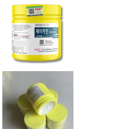
était :
est :
$139.79.
$92.12.