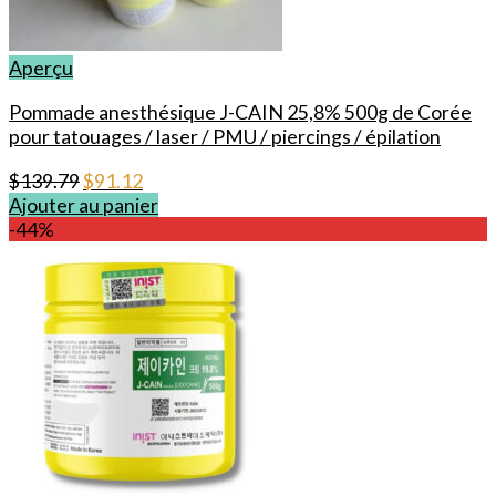
Aperçu
Pommade anesthésique J-CAIN 25,8% 500g de Corée
pour tatouages / laser / PMU / piercings / épilation
Le
Le
$
139.79
$
91.12
prix
prix
Ajouter au panier
initial
actuel
-44%
était :
est :
$139.79.
$91.12.