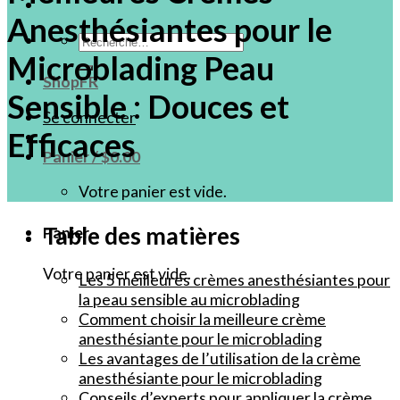
Anesthésiantes pour le
Recherche
Microblading Peau
pour :
ShopFR
Sensible : Douces et
Se connecter
Efficaces
Panier /
$
0.00
Votre panier est vide.
Table des matières
Panier
Votre panier est vide.
Les 5 meilleures crèmes anesthésiantes pour
la peau sensible au microblading
Comment choisir la meilleure crème
anesthésiante pour le microblading
Les avantages de l’utilisation de la crème
anesthésiante pour le microblading
Conseils d’experts pour appliquer la crème