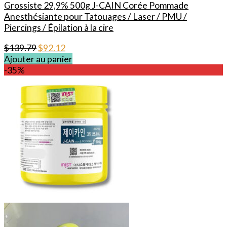
Grossiste 29,9% 500g J-CAIN Corée Pommade
Anesthésiante pour Tatouages / Laser / PMU /
Piercings / Épilation à la cire
Le
Le
$
139.79
$
92.12
prix
prix
Ajouter au panier
initial
actuel
-35%
était :
est :
$139.79.
$92.12.