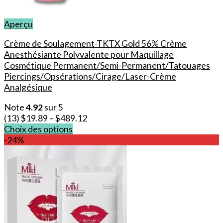
Aperçu
Crème de Soulagement-TKTX Gold 56% Crème
Anesthésiante Polyvalente pour Maquillage
Cosmétique Permanent/Semi-Permanent/Tatouages
Piercings/Opsérations/Cirage/Laser-Crème
Analgésique
Note
4.92
sur 5
(13)
$
19.89
–
$
489.12
Choix des options
Ce
-24%
produit
a
plusieurs
variations.
Les
options
peuvent