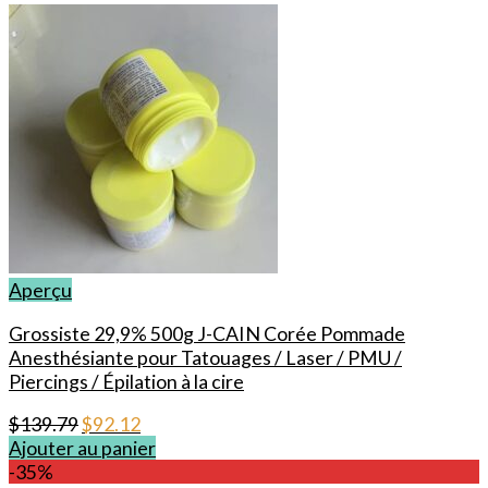
Aperçu
Grossiste 29,9% 500g J-CAIN Corée Pommade
Anesthésiante pour Tatouages / Laser / PMU /
Piercings / Épilation à la cire
Le
Le
$
139.79
$
92.12
prix
prix
Ajouter au panier
initial
actuel
-35%