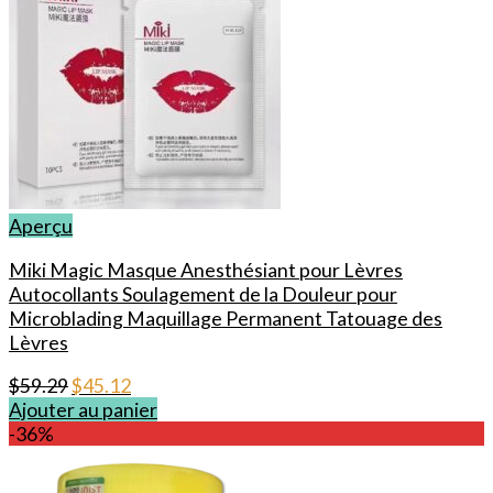
Aperçu
Miki Magic Masque Anesthésiant pour Lèvres
Autocollants Soulagement de la Douleur pour
Microblading Maquillage Permanent Tatouage des
Lèvres
Le
Le
$
59.29
$
45.12
prix
prix
Ajouter au panier
initial
actuel
-36%
était :
est :
$59.29.
$45.12.