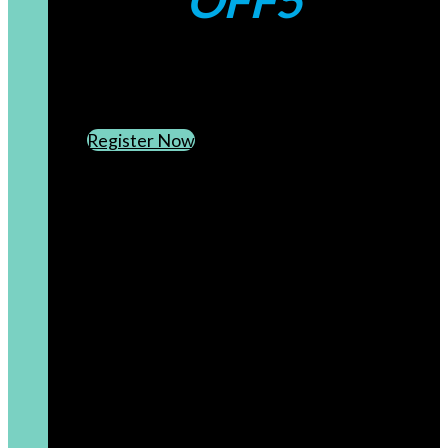
OFF5
CREATE AN ACCOUNT
SUBSCRIBE TO OUR NEWSLETTER
Register Now