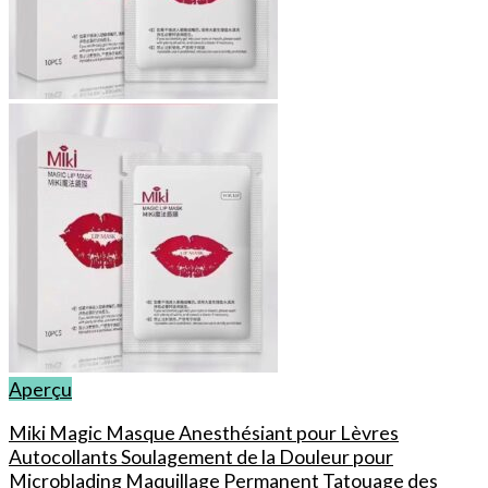
être
choisies
sur
la
page
du
produit
Aperçu
Miki Magic Masque Anesthésiant pour Lèvres
Autocollants Soulagement de la Douleur pour
Microblading Maquillage Permanent Tatouage des