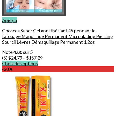
Aperçu
Gooscca Super Gel anesthésiant 45 pendant le
tatouage Maquillage Permanent Microblading Piercing
Sourcil Lèvres Démaquillage Permanent 1,2oz
Note
4.80
sur 5
(5)
$
24.79
–
$
157.29
Choix des options
Ce
-30%
produit
a
plusieurs
variations.
Les
options
peuvent
être