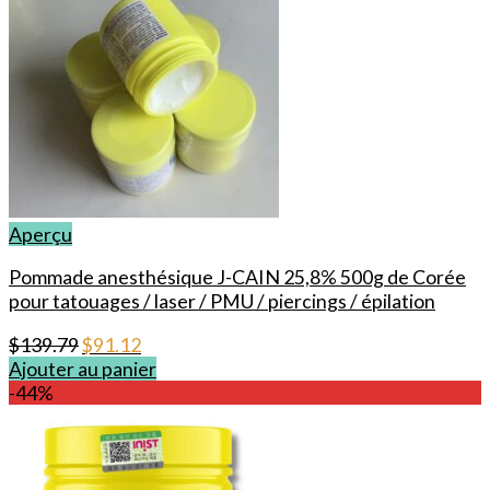
Aperçu
Pommade anesthésique J-CAIN 25,8% 500g de Corée
pour tatouages / laser / PMU / piercings / épilation
Le
Le
$
139.79
$
91.12
prix
prix
Ajouter au panier
initial
actuel
-44%
était :
est :
$139.79.
$91.12.