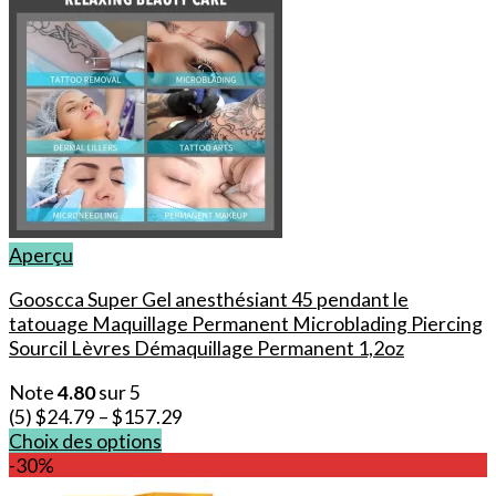
produit
Aperçu
Gooscca Super Gel anesthésiant 45 pendant le
tatouage Maquillage Permanent Microblading Piercing
Sourcil Lèvres Démaquillage Permanent 1,2oz
Note
4.80
sur 5
(5)
$
24.79
–
$
157.29
Choix des options
Ce
-30%
produit