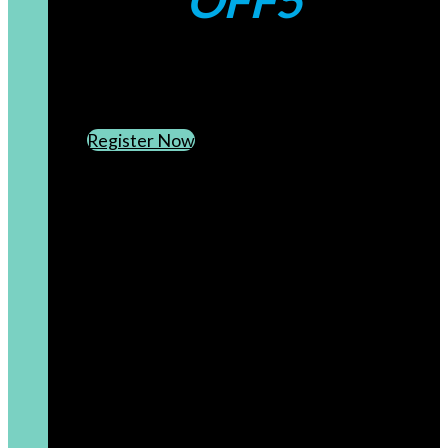
OFF5
CREATE AN ACCOUNT
SUBSCRIBE TO OUR NEWSLETTER
Register Now