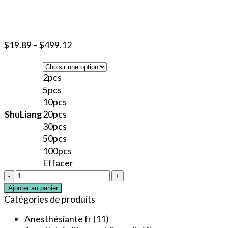
$
19.89
–
$
499.12
2pcs
5pcs
10pcs
ShuLiang
20pcs
30pcs
50pcs
100pcs
Effacer
quantité
de
Ajouter au panier
Crème
Catégories de produits
Anesthésiante
40%
Anesthésiante fr
(11)