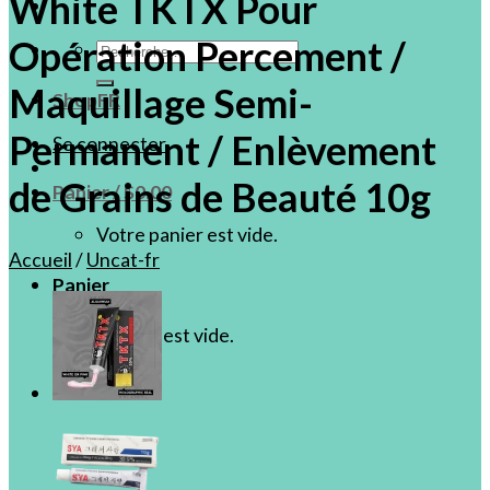
White TKTX Pour
Opération Percement /
Recherche
pour :
Maquillage Semi-
ShopFR
Permanent / Enlèvement
Se connecter
de Grains de Beauté 10g
Panier /
$
0.00
Votre panier est vide.
Accueil
/
Uncat-fr
Panier
Votre panier est vide.