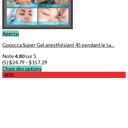
Aperçu
Gooscca Super Gel anesthésiant 45 pendant le ta...
Note
4.80
sur 5
(5)
$
24.79
–
$
157.29
Choix des options
Ce
-40%
produit
a
plusieurs
variations.
Les
options
peuvent
être