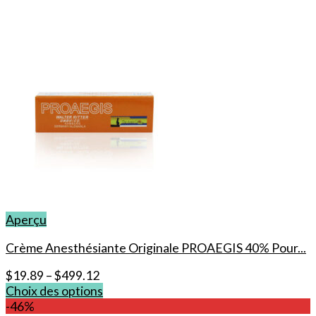
Aperçu
Crème Anesthésiante Originale PROAEGIS 40% Pour...
$
19.89
–
$
499.12
Choix des options
Ce
-46%