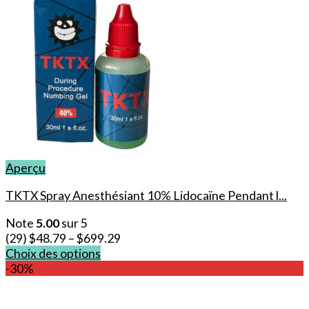
Aperçu
TKTX Spray Anesthésiant 10% Lidocaïne Pendant l...
Note
5.00
sur 5
(29)
$
48.79
–
$
699.29
Choix des options
Ce
-30%
produit
a