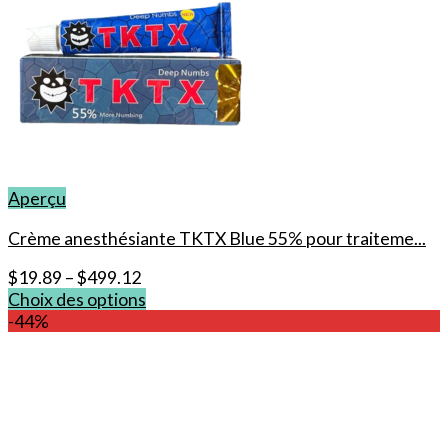
Aperçu
Crème anesthésiante TKTX Blue 55% pour traiteme...
$
19.89
–
$
499.12
Choix des options
Ce
-44%
produit
a
plusieurs
variations.
Les