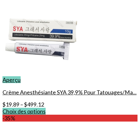
Aperçu
Crème Anesthésiante SYA 39,9% Pour Tatouages/Ma...
$
19.89
–
$
499.12
Choix des options
Ce
-35%
produit
a
plusieurs