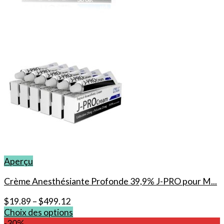
Aperçu
Crème Anesthésiante Profonde 39,9% J-PRO pour M...
$
19.89
–
$
499.12
Choix des options
Ce
-30%