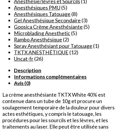
White
Anesthésie/lèvres et Sourcils
(1)
TKTX
Anesthésiques PMU
(5)
Pour
Anesthésiques Tatouage
(8)
Opération
Gel Anesthésique Secondaire
(3)
Percement
Goosica Crème Anesthésiante
(5)
/
Microblading Anesthetic
(5)
Maquillage
Rambo Anesthésique
(2)
Semi-
Spray Anesthésiant pour Tatouage
(1)
Permanent
TKTX ANESTHÉTIQUE
(12)
/
Uncat-fr
(26)
Enlèvement
Description
de
Informations complémentaires
Grains
Avis (0)
de
Beauté
La crème anesthésiante TKTX White 40% est
10g
contenue dans un tube de 10g et procure un
soulagement temporaire de la douleur pour divers
actes esthétiques, y compris le tatouage, les
procédures pour les sourcils et les lèvres, et les
traitements au laser. Elle peut être utilisée sans