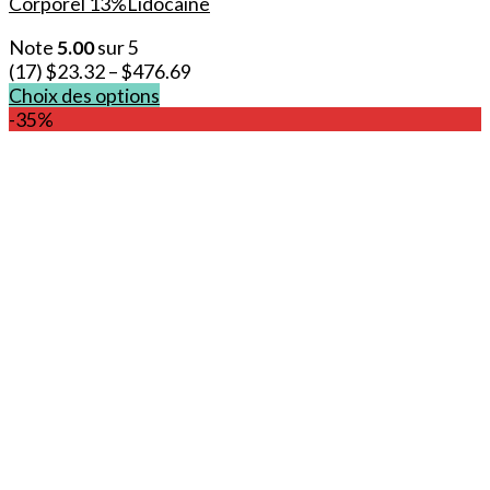
Corporel 13%Lidocaïne
Note
5.00
sur 5
(17)
$
23.32
–
$
476.69
Choix des options
Ce
-35%
produit
a
plusieurs
variations.
Les
options
peuvent
être
choisies
sur
la
page
du
produit