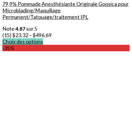
79,9% Pommade Anesthésiante Originale Goosica pour
Microblading/Maquillage
Permanent/Tatouage/traitement IPL
Note
4.87
sur 5
(15)
$
23.32
–
$
496.69
Choix des options
Ce
-35%
produit
a
plusieurs
variations.
Les
options
peuvent
être
choisies
sur
la
page
du