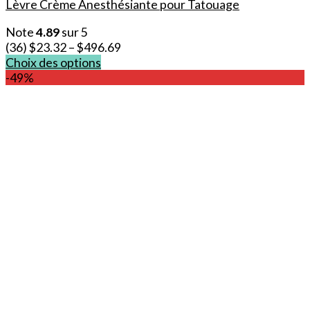
Lèvre Crème Anesthésiante pour Tatouage
Note
4.89
sur 5
(36)
$
23.32
–
$
496.69
Choix des options
Ce
-49%
produit
a
plusieurs
variations.
Les
options
peuvent
être
choisies
sur
la
page
du
produit