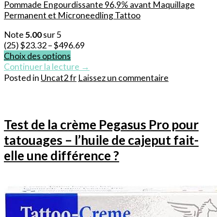
Pommade Engourdissante 96,9% avant Maquillage
Permanent et Microneedling Tattoo
Note
5.00
sur 5
(25)
$
23.32
–
$
496.69
Choix des options
Ce
Continuer la lecture
→
produit
Posted in
Uncat2 fr
Laissez un commentaire
a
plusieurs
variations.
Les
Test de la crème Pegasus Pro pour
options
tatouages – l’huile de cajeput fait-
peuvent
être
elle une différence ?
choisies
sur
la
page
du
produit