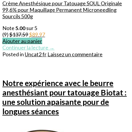
Crème Anesthésique pour Tatouage SOUL Originale
99,6% pour Maquillage Permanent Microneedling
Sourcils 500g
Note
5.00
sur 5
Le
Le
(9)
$
137.59
$
89.97
prix
prix
Ajouter au panier
initial
actuel
Continuer la lecture
→
était :
est :
Posted in
Uncat2 fr
Laissez un commentaire
$137.59.
$89.97.
Notre expérience avec le beurre
anesthésiant pour tatouage Biotat :
une solution apaisante pour de
longues séances