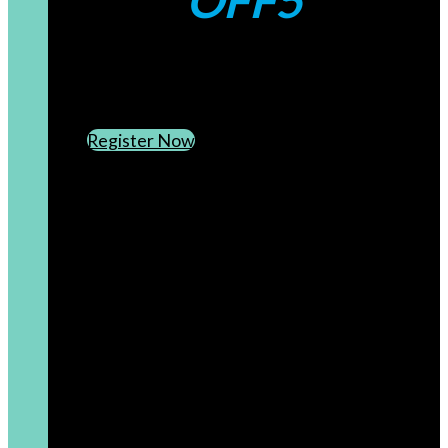
OFF5
CREATE AN ACCOUNT
SUBSCRIBE TO OUR NEWSLETTER
Register Now