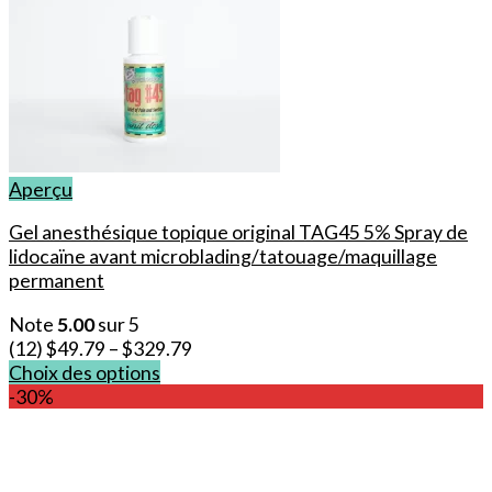
Aperçu
Gel anesthésique topique original TAG45 5% Spray de
lidocaïne avant microblading/tatouage/maquillage
permanent
Note
5.00
sur 5
(12)
$
49.79
–
$
329.79
Choix des options
Ce
-30%
produit
a
plusieurs