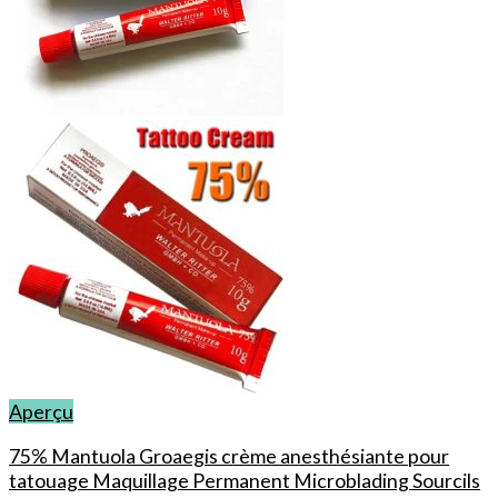
Aperçu
75% Mantuola Groaegis crème anesthésiante pour
tatouage Maquillage Permanent Microblading Sourcils