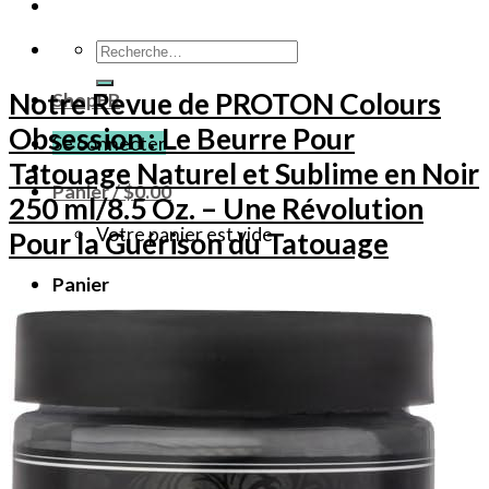
Recherche
pour :
Notre Revue de PROTON Colours
ShopFR
Obsession : Le Beurre Pour
Se connecter
Tatouage Naturel et Sublime en Noir
Panier /
$
0.00
250 ml/8.5 Oz. – Une Révolution
Votre panier est vide.
Pour la Guérison du Tatouage
Panier
Votre panier est vide.