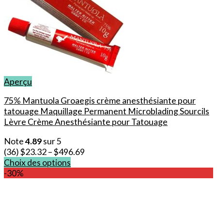
Aperçu
75% Mantuola Groaegis crème anesthésiante pour
tatouage Maquillage Permanent Microblading Sourcils
Lèvre Crème Anesthésiante pour Tatouage
Note
4.89
sur 5
(36)
$
23.32
–
$
496.69
Choix des options
Ce
-30%
produit
a
plusieurs
variations.