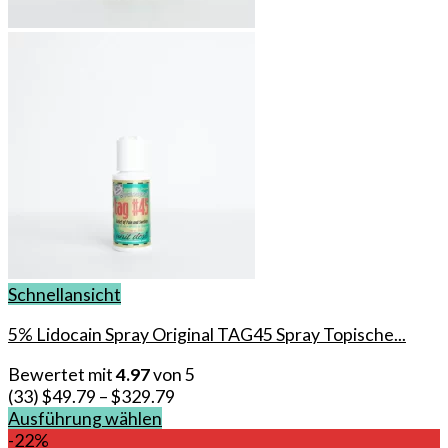
Schnellansicht
5% Lidocain Spray Original TAG45 Spray Topische...
Bewertet mit
4.97
von 5
(33)
$
49.79
–
$
329.79
Ausführung wählen
Dieses
-22%