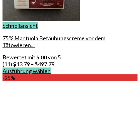
Schnellansicht
75% Mantuola Betäubungscreme vor dem
Tätowieren...
Bewertet mit
5.00
von 5
(11)
$
13.79
–
$
497.79
Ausführung wählen
Dieses
-25%
Produkt
weist
mehrere
Varianten
auf.
Die
Optionen
können
auf