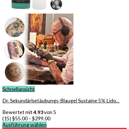
Schnellansicht
Dr. Sekundärbetäubungs-Blaugel Sustaine 5% Lido...
Bewertet mit
4.93
von 5
(15)
$
55.00
–
$
299.00
Ausführung wählen