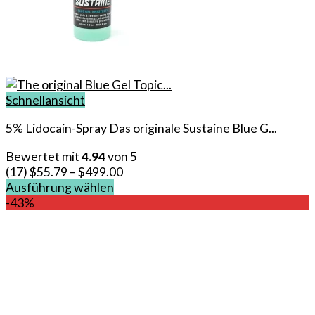
Schnellansicht
5% Lidocain-Spray Das originale Sustaine Blue G...
Bewertet mit
4.94
von 5
(17)
$
55.79
–
$
499.00
Ausführung wählen
Dieses
-43%
Produkt
weist
mehrere
Varianten
auf.
Die
Optionen