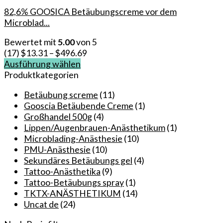
82,6% GOOSICA Betäubungscreme vor dem
Microblad...
Bewertet mit
5.00
von 5
(17)
$
13.31
–
$
496.69
Ausführung wählen
Dieses
Produktkategorien
Produkt
Betäubung screme
(11)
weist
Gooscia Betäubende Creme
(1)
mehrere
Großhandel 500g
(4)
Varianten
Lippen/Augenbrauen-Anästhetikum
(1)
auf.
Microblading-Anästhesie
(10)
Die
PMU-Anästhesie
(10)
Optionen
Sekundäres Betäubungs gel
(4)
können
Tattoo-Anästhetika
(9)
auf
Tattoo-Betäubungs spray
(1)
der
TKTX-ANÄSTHETIKUM
(14)
Produktseite
Uncat de
(24)
gewählt
werden