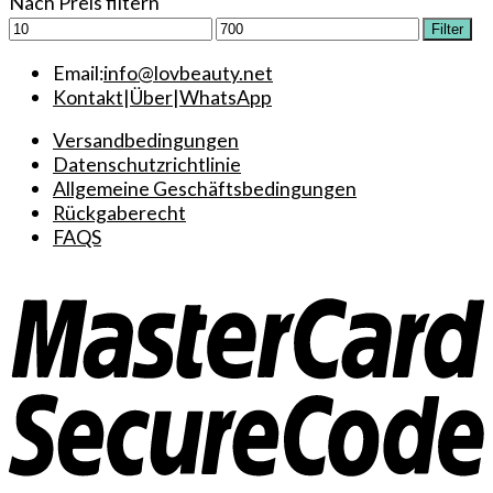
Nach Preis filtern
Min.
Max.
Filter
Preis
Preis
Email:
info@lovbeauty.net
Kontakt
|
Über
|
WhatsApp
Versandbedingungen
Datenschutzrichtlinie
Allgemeine Geschäftsbedingungen
Rückgaberecht
FAQS