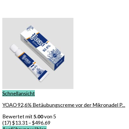
Schnellansicht
YOAO 92,6% Betäubungscreme vor der Mikronadel P...
Bewertet mit
5.00
von 5
(17)
$
13.31
–
$
496.69
Ausführung wählen