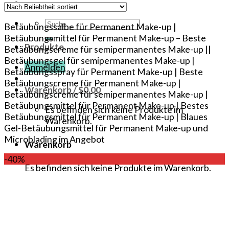
Suche
Betäubungssalbe für Permanent Make-up |
nach:
Betäubungsmittel für Permanent Make-up – Beste
Produkte
Betäubungscreme für semipermanentes Make-up ||
Betäubungsgel für semipermanentes Make-up |
Anmelden
Betäubungsspray für Permanent Make-up | Beste
Betäubungscreme für Permanent Make-up |
Warenkorb /
$
0.00
Betäubungscreme für semipermanentes Make-up |
Betäubungsmittel für Permanent Make-up | Bestes
Es befinden sich keine Produkte im
Betäubungsmittel für Permanent Make-up | Blaues
Warenkorb.
Gel-Betäubungsmittel für Permanent Make-up und
Microblading im Angebot
Warenkorb
-40%
Es befinden sich keine Produkte im Warenkorb.