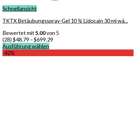
Schnellansicht
TKTX Betäubungsspray-Gel 10 % Lidocain 30 ml wä...
Bewertet mit
5.00
von 5
(28)
$
48.79
–
$
699.29
Ausführung wählen
Dieses
-42%
Produkt
weist
mehrere
Varianten
auf.
Die
Optionen
können
auf
der
Produktseite
gewählt