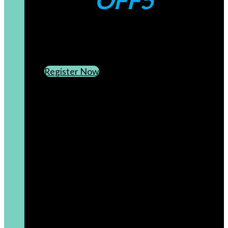
OFF5
CREATE AN ACCOUNT
SUBSCRIBE TO OUR NEWSLETTER
Register Now