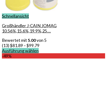
Schnellansicht
Großhändler J-CAIN JOMAG
10.56%,15.6%,19.9%,25....
Bewertet mit
5.00
von 5
(13)
$
81.89
–
$
99.79
Ausführung wählen
Dieses
-49%
Produkt
weist
mehrere
Varianten
auf.
Die
Optionen
können
auf