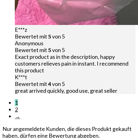
E***z
Bewertet mit
5
von 5
Anonymous
Bewertet mit
5
von 5
Exact product as in the description, happy
customers relieves pain in instant. I recommend
this product
K***t
Bewertet mit
4
von 5
great arrived quickly, good use, great seller
1
2
→
Nur angemeldete Kunden, die dieses Produkt gekauft
haben, dürfen eine Bewertung abgeben.