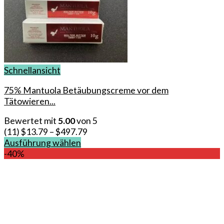
Schnellansicht
75% Mantuola Betäubungscreme vor dem
Tätowieren...
Bewertet mit
5.00
von 5
(11)
$
13.79
–
$
497.79
Ausführung wählen
Dieses
-40%
Produkt
weist
mehrere
Varianten
auf.
Die