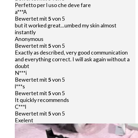
Perfetto per l uso che deve fare
a***A
Bewertet mit
5
von 5
but it worked great...umbed my skin almost
instantly
Anonymous
Bewertet mit
5
von 5
Exactly as described, very good communication
and everything correct. I will ask again without a
doubt
N***i
Bewertet mit
5
von 5
l***s
Bewertet mit
5
von 5
It quickly recommends
C***l
Bewertet mit
5
von 5
Exelent