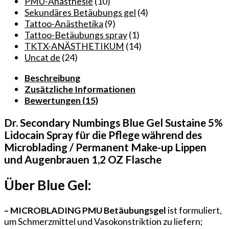
während
PMU-Anästhesie
(10)
des
Sekundäres Betäubungs gel
(4)
Microbladings/permanenten
Tattoo-Anästhetika
(9)
Make-
Tattoo-Betäubungs spray
(1)
ups
TKTX-ANÄSTHETIKUM
(14)
Lippen
Uncat de
(24)
und
Beschreibung
Augenbrauen
Zusätzliche Informationen
1,2
Bewertungen (15)
OZ
Flasche
Dr. Secondary Numbings Blue Gel Sustaine 5%
Menge
Lidocain Spray für die Pflege während des
Microblading / Permanent Make-up Lippen
und Augenbrauen 1,2 OZ Flasche
Über Blue Gel:
– MICROBLADING PMU Betäubungsgel
ist formuliert,
um Schmerzmittel und Vasokonstriktion zu liefern;