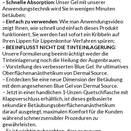
– Schnelle Absorption:
Unser Gel mit unserer
Anwendungstechnik wird Sie in wenigen Minuten
betäuben;
– Einfach zu verwenden
: Wie man Anwendungsvideo
zeigt Ihnen, wie schnell und einfach dieses Produkt
funktioniert, Sie werden fast sofort ein Kribbeln auf
Ihren Lippen für Lippenkontur-Verfahren spüren;
– BEEINFLUSST NICHT DIE TINTEINLAGERUNG
:
Unsere Formulierung beeinträchtigt weder die
Tinteinlagerung noch die Heilung der Augenbrauen;
– Vorstellung des verbesserten Blue Gel: Ihr ultimatives
Oberflächenanästhetikum von Dermal Source.
– Entdecken Sie eine neue Dimension der Betäubung
mit dem angesehenen Blue Gel von Dermal Source.
– Jetzt in einer handlichen 1-Unzen-Quetschflasche mit
Klappverschluss erhältlich, ist dieses gelbasierte
sekundäre Betäubungsoberflächenanästhetikum
darauf ausgelegt, maximalen Komfort für die Kunden
während schmerzsensibler Prozeduren zu
gewährleisten.
– Es ist wichtig zu beachten, dass es nur von