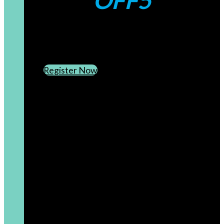
OFF5
CREATE AN ACCOUNT
SUBSCRIBE TO OUR NEWSLETTER
Register Now