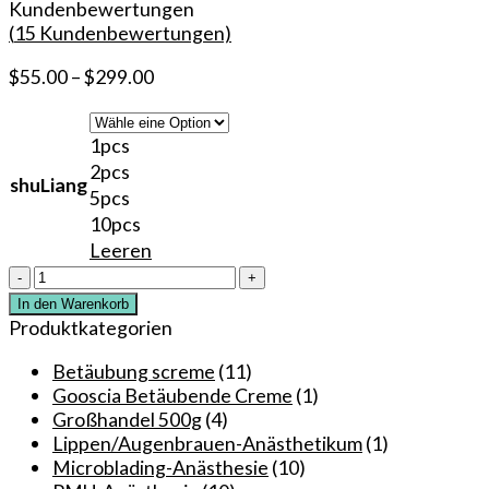
Kundenbewertungen
(
15
Kundenbewertungen)
$
55.00
–
$
299.00
1pcs
2pcs
shuLiang
5pcs
10pcs
Leeren
Dr.
Sekundärbetäubungs-
In den Warenkorb
Blaugel
Produktkategorien
Sustaine
5%
Betäubung screme
(11)
Lidocain-
Gooscia Betäubende Creme
(1)
Spray
Großhandel 500g
(4)
zur
Lippen/Augenbrauen-Anästhetikum
(1)
Pflege
Microblading-Anästhesie
(10)