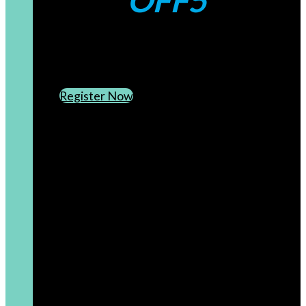
OFF5
CREATE AN ACCOUNT
SUBSCRIBE TO OUR NEWSLETTER
Register Now