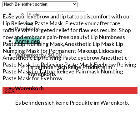
Suche
Ease your eyebrow and lip tattoo discomfort with our
nach:
Lip Relieving Paste Mask. Elevate your aftercare
Produkte
routine with targeted relief for flawless results. Shop
now and embrace pain-free beauty! Lip Numbness
Anmelden
Paste,Lip Numbing Mask,Anesthetic Lip Mask,Lip
Numbing Mask for Permanent Makeup,Lidocaine
Warenkorb /
$
0.00
Anaesthetic Lip Reliving Paste,eyebrow Anesthetic
Paste Mask,Lip Relieving Paste Mask,Eyebrow Reliving
Es befinden sich keine Produkte im
Paste Mask,lip Tattoo Relieve Pain mask,Numbing
Warenkorb.
Paste Mask for Eyebrow
Warenkorb
-22%
Es befinden sich keine Produkte im Warenkorb.