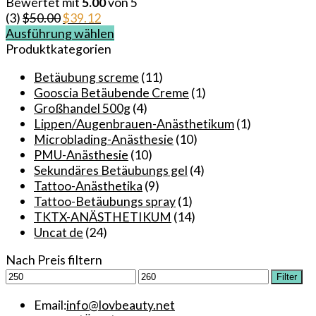
Bewertet mit
5.00
von 5
Ursprünglicher
Aktueller
(3)
$
50.00
$
39.12
Preis
Preis
Ausführung wählen
Dieses
war:
ist:
Produktkategorien
Produkt
$50.00
$39.12.
Betäubung screme
(11)
weist
Gooscia Betäubende Creme
(1)
mehrere
Großhandel 500g
(4)
Varianten
Lippen/Augenbrauen-Anästhetikum
(1)
auf.
Microblading-Anästhesie
(10)
Die
PMU-Anästhesie
(10)
Optionen
Sekundäres Betäubungs gel
(4)
können
Tattoo-Anästhetika
(9)
auf
Tattoo-Betäubungs spray
(1)
der
TKTX-ANÄSTHETIKUM
(14)
Produktseite
Uncat de
(24)
gewählt
werden
Nach Preis filtern
Min.
Max.
Filter
Preis
Preis
Email:
info@lovbeauty.net