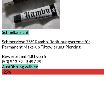
Schnellansicht
Schmerzlose 75% Rambo-Betäubungscreme für
Permanent Make-up Tätowierung Piercing
Bewertet mit
4.81
von 5
(53)
$
13.79
–
$
497.79
Ausführung wählen
Dieses
-25%
Produkt
weist
mehrere
Varianten
auf.
Die