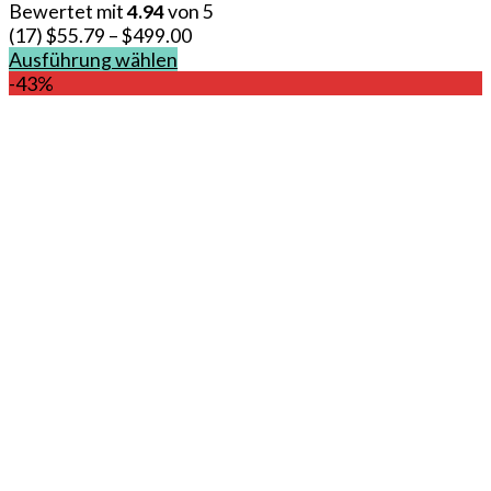
Bewertet mit
4.94
von 5
(17)
$
55.79
–
$
499.00
Ausführung wählen
Dieses
-43%
Produkt
weist
mehrere
Varianten
auf.
Die
Optionen
können
auf
der
Produktseite
gewählt
werden