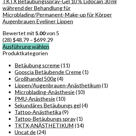
TKTX Betäubungsspray-Gel 10 % Lidocain 30 ml
während der Behandlung für
Microblading/Permanent-Make-up für Körper
Augenbrauen Eyeliner Lippen
Bewertet mit
5.00
von 5
(28)
$
48.79
–
$
699.29
Ausführung wählen
Dieses
Produktkategorien
Produkt
Betäubung screme
(11)
weist
Gooscia Betäubende Creme
(1)
mehrere
Großhandel 500g
(4)
Varianten
Lippen/Augenbrauen-Anästhetikum
(1)
auf.
Microblading-Anästhesie
(10)
Die
PMU-Anästhesie
(10)
Optionen
Sekundäres Betäubungs gel
(4)
können
Tattoo-Anästhetika
(9)
auf
Tattoo-Betäubungs spray
(1)
der
TKTX-ANÄSTHETIKUM
(14)
Produktseite
Uncat de
(24)
gewählt