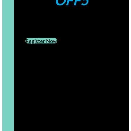
OFF5
CREATE AN ACCOUNT
SUBSCRIBE TO OUR NEWSLETTER
Register Now