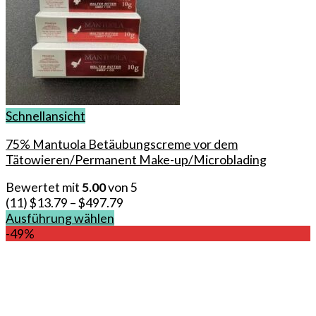
Schnellansicht
75% Mantuola Betäubungscreme vor dem
Tätowieren/Permanent Make-up/Microblading
Bewertet mit
5.00
von 5
(11)
$
13.79
–
$
497.79
Ausführung wählen
Dieses
-49%
Produkt
weist
mehrere
Varianten
auf.