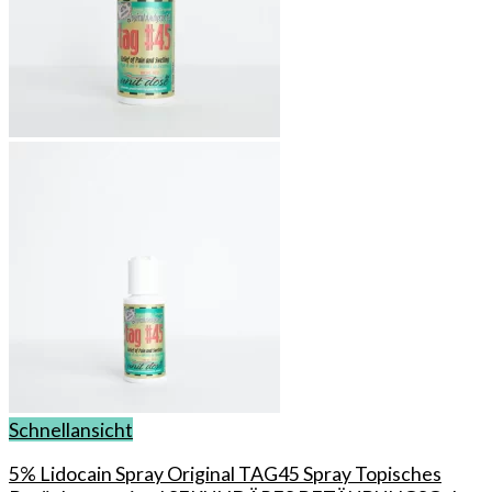
Schnellansicht
5% Lidocain Spray Original TAG45 Spray Topisches