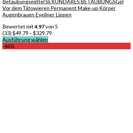
Betäubungsmittel SEKUNDÄRES BETÄUBUNGSGel
Vor dem Tätowieren Permanent Make-up Körper
Augenbrauen Eyeliner Lippen
Bewertet mit
4.97
von 5
(33)
$
49.79
–
$
329.79
Ausführung wählen
Dieses
-46%
Produkt
weist
mehrere
Varianten
auf.
Die
Optionen
können
auf
der
Produktseite
gewählt
werden