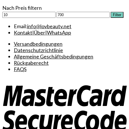
werden
Nach Preis filtern
Min.
Max.
Filter
Preis
Preis
Email:
info@lovbeauty.net
Kontakt
|
Über
|
WhatsApp
Versandbedingungen
Datenschutzrichtlinie
Allgemeine Geschäftsbedingungen
Rückgaberecht
FAQS