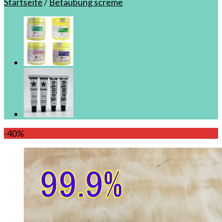
Startseite
/
Betäubung screme
-40%