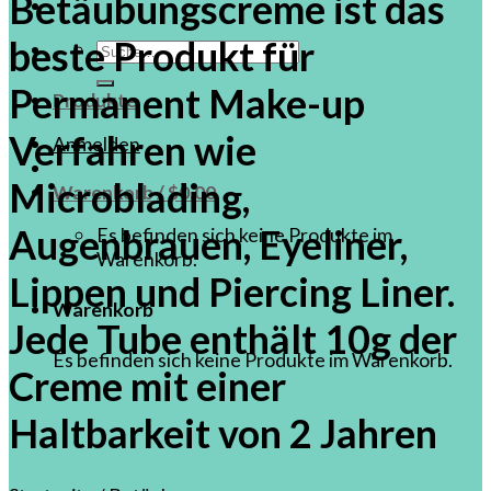
Betäubungscreme ist das
beste Produkt für
Suche
nach:
Permanent Make-up
Produkte
Verfahren wie
Anmelden
Microblading,
Warenkorb /
$
0.00
Augenbrauen, Eyeliner,
Es befinden sich keine Produkte im
Warenkorb.
Lippen und Piercing Liner.
Warenkorb
Jede Tube enthält 10g der
Es befinden sich keine Produkte im Warenkorb.
Creme mit einer
Haltbarkeit von 2 Jahren