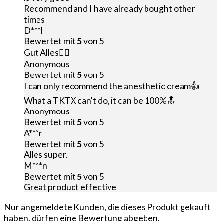
Recommend and I have already bought other
times
D***l
Bewertet mit
5
von 5
Gut Alles👌🏻
Anonymous
Bewertet mit
5
von 5
I can only recommend the anesthetic cream👍
What a TKTX can't do, it can be 100%🔝
Anonymous
Bewertet mit
5
von 5
A***r
Bewertet mit
5
von 5
Alles super.
M***n
Bewertet mit
5
von 5
Great product effective
Nur angemeldete Kunden, die dieses Produkt gekauft
haben, dürfen eine Bewertung abgeben.