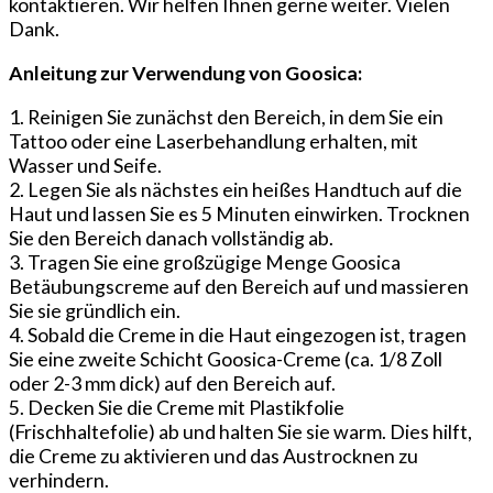
kontaktieren. Wir helfen Ihnen gerne weiter. Vielen
2
Dank.
Jahren
Menge
Anleitung zur Verwendung von Goosica:
1. Reinigen Sie zunächst den Bereich, in dem Sie ein
Tattoo oder eine Laserbehandlung erhalten, mit
Wasser und Seife.
2. Legen Sie als nächstes ein heißes Handtuch auf die
Haut und lassen Sie es 5 Minuten einwirken. Trocknen
Sie den Bereich danach vollständig ab.
3. Tragen Sie eine großzügige Menge Goosica
Betäubungscreme auf den Bereich auf und massieren
Sie sie gründlich ein.
4. Sobald die Creme in die Haut eingezogen ist, tragen
Sie eine zweite Schicht Goosica-Creme (ca. 1/8 Zoll
oder 2-3 mm dick) auf den Bereich auf.
5. Decken Sie die Creme mit Plastikfolie
(Frischhaltefolie) ab und halten Sie sie warm. Dies hilft,
die Creme zu aktivieren und das Austrocknen zu
verhindern.