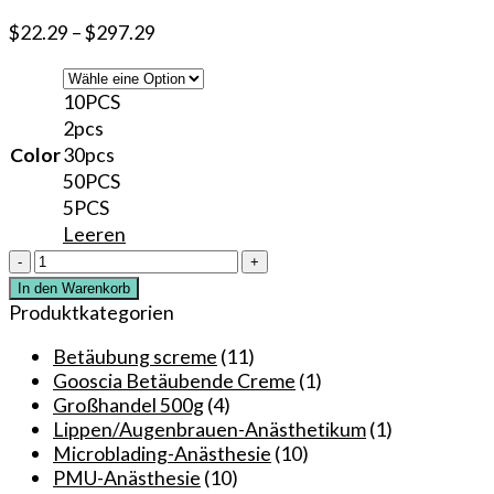
$
22.29
–
$
297.29
10PCS
2pcs
Color
30pcs
50PCS
5PCS
Leeren
Goosicas
99,9%
In den Warenkorb
originale
Produktkategorien
Betäubungscreme
ist
Betäubung screme
(11)
das
Gooscia Betäubende Creme
(1)
beste
Großhandel 500g
(4)
Produkt
Lippen/Augenbrauen-Anästhetikum
(1)
für
Microblading-Anästhesie
(10)
Permanent
PMU-Anästhesie
(10)