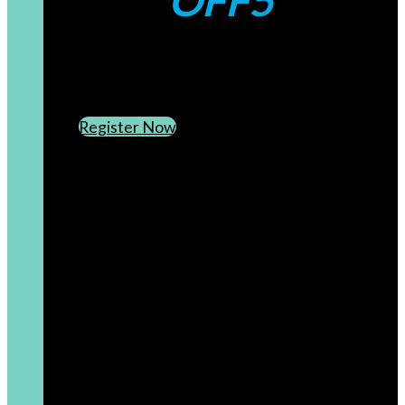
OFF5
CREATE AN ACCOUNT
SUBSCRIBE TO OUR NEWSLETTER
Register Now