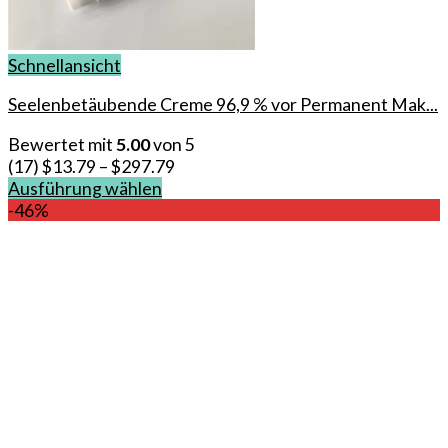
Schnellansicht
Seelenbetäubende Creme 96,9 % vor Permanent Mak...
Bewertet mit
5.00
von 5
(17)
$
13.79
–
$
297.79
Ausführung wählen
Dieses
-46%
Produkt
weist
mehrere
Varianten
auf.
Die
Optionen
können
auf
der