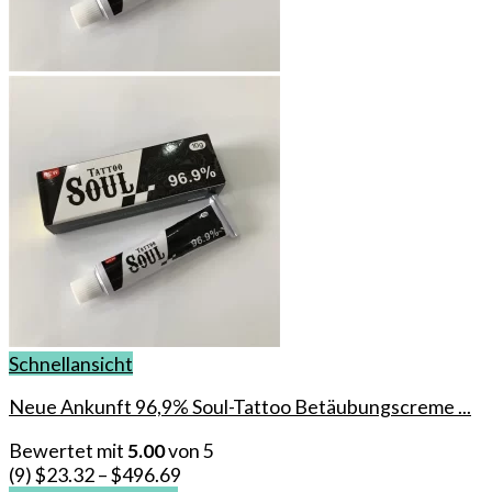
Schnellansicht
Neue Ankunft 96,9% Soul-Tattoo Betäubungscreme ...
Bewertet mit
5.00
von 5
(9)
$
23.32
–
$
496.69