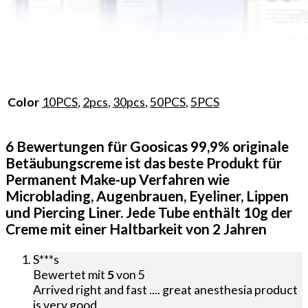
10PCS
,
2pcs
,
30pcs
,
50PCS
,
5PCS
Color
6 Bewertungen für
Goosicas 99,9% originale
Betäubungscreme ist das beste Produkt für
Permanent Make-up Verfahren wie
Microblading, Augenbrauen, Eyeliner, Lippen
und Piercing Liner. Jede Tube enthält 10g der
Creme mit einer Haltbarkeit von 2 Jahren
S***s
Bewertet mit
5
von 5
Arrived right and fast .... great anesthesia product
is very good