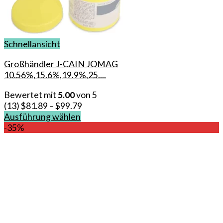
Schnellansicht
Großhändler J-CAIN JOMAG
10.56%,15.6%,19.9%,25....
Bewertet mit
5.00
von 5
(13)
$
81.89
–
$
99.79
Ausführung wählen
Dieses
-35%
Produkt
weist
mehrere
Varianten
auf.
Die
Optionen
können