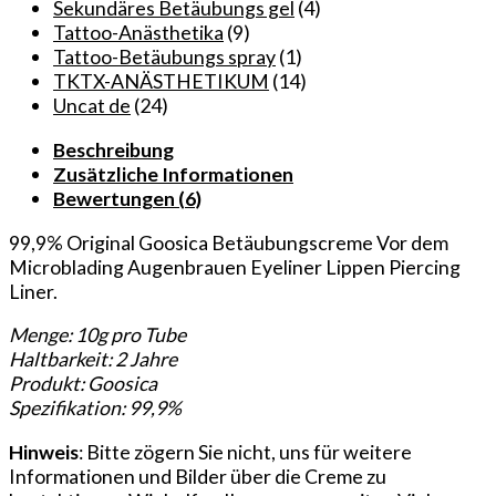
Make-
Sekundäres Betäubungs gel
(4)
up
Tattoo-Anästhetika
(9)
Verfahren
Tattoo-Betäubungs spray
(1)
wie
TKTX-ANÄSTHETIKUM
(14)
Microblading,
Uncat de
(24)
Augenbrauen,
Beschreibung
Eyeliner,
Zusätzliche Informationen
Lippen
Bewertungen (6)
und
Piercing
99,9% Original Goosica Betäubungscreme Vor dem
Liner.
Microblading Augenbrauen Eyeliner Lippen Piercing
Jede
Liner.
Tube
enthält
Menge: 10g pro Tube
10g
Haltbarkeit: 2 Jahre
der
Produkt: Goosica
Creme
Spezifikation: 99,9%
mit
einer
Hinweis
: Bitte zögern Sie nicht, uns für weitere
Haltbarkeit
Informationen und Bilder über die Creme zu
von