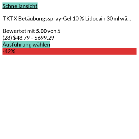
Schnellansicht
TKTX Betäubungsspray-Gel 10 % Lidocain 30 ml wä...
Bewertet mit
5.00
von 5
(28)
$
48.79
–
$
699.29
Ausführung wählen
Dieses
-42%
Produkt
weist
mehrere
Varianten
auf.
Die
Optionen
können
auf
der
Produktseite
gewählt