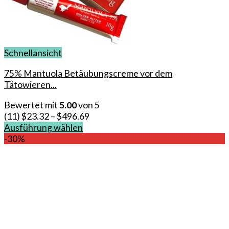
Schnellansicht
75% Mantuola Betäubungscreme vor dem
Tätowieren...
Bewertet mit
5.00
von 5
(11)
$
23.32
–
$
496.69
Ausführung wählen
Dieses
-30%
Produkt
weist
mehrere
Varianten
auf.
Die
Optionen
können