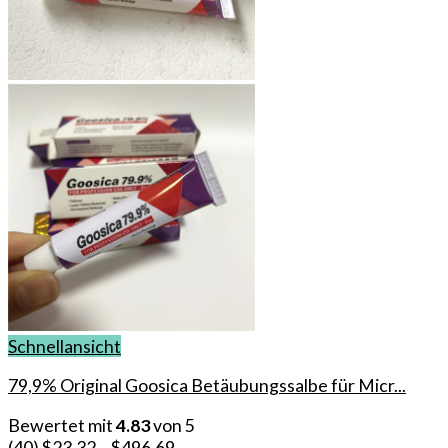
Schnellansicht
79,9% Original Goosica Betäubungssalbe für Micr...
Bewertet mit
4.83
von 5
(40)
$
23.32
–
$
496.69