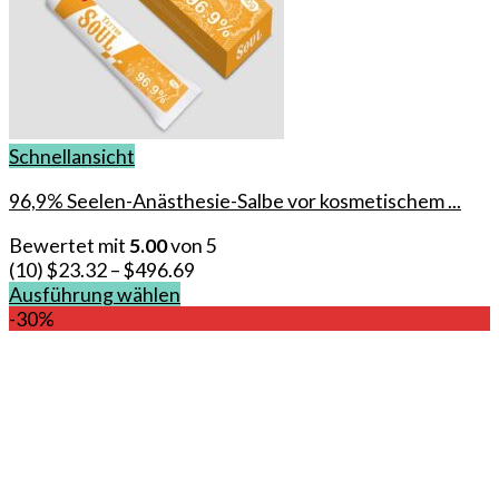
Schnellansicht
96,9% Seelen-Anästhesie-Salbe vor kosmetischem ...
Bewertet mit
5.00
von 5
(10)
$
23.32
–
$
496.69
Ausführung wählen
Dieses
-30%
Produkt
weist
mehrere
Varianten
auf.
Die
Optionen