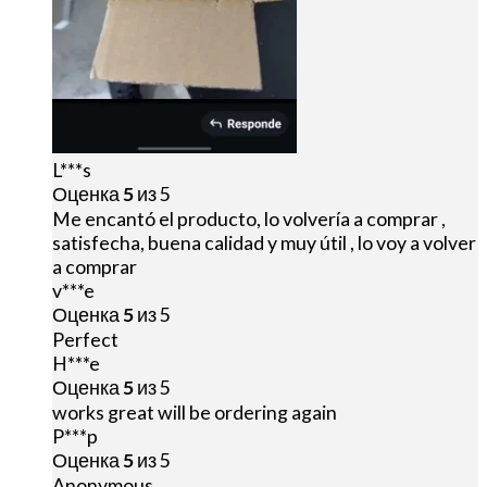
L***s
Оценка
5
из 5
Me encantó el producto, lo volvería a comprar ,
satisfecha, buena calidad y muy útil , lo voy a volver
a comprar
v***e
Оценка
5
из 5
Perfect
H***e
Оценка
5
из 5
works great will be ordering again
P***p
Оценка
5
из 5
Anonymous