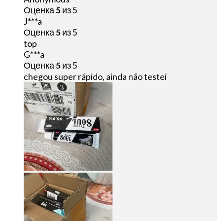
Оценка
5
из 5
J***a
Оценка
5
из 5
top
G***a
Оценка
5
из 5
chegou super rápido, ainda não testei