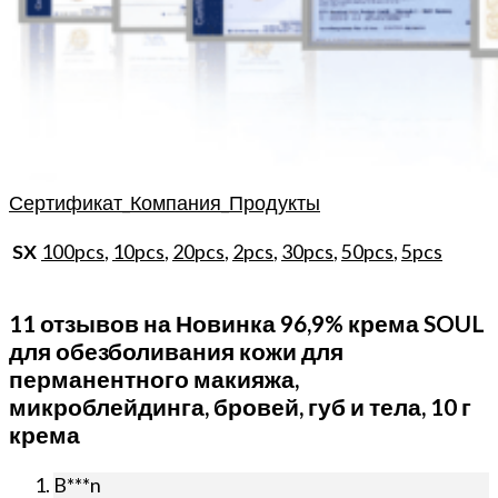
Сертификат_Компания_Продукты
100pcs
,
10pcs
,
20pcs
,
2pcs
,
30pcs
,
50pcs
,
5pcs
SX
11 отзывов на
Новинка 96,9% крема SOUL
для обезболивания кожи для
перманентного макияжа,
микроблейдинга, бровей, губ и тела, 10 г
крема
B***n