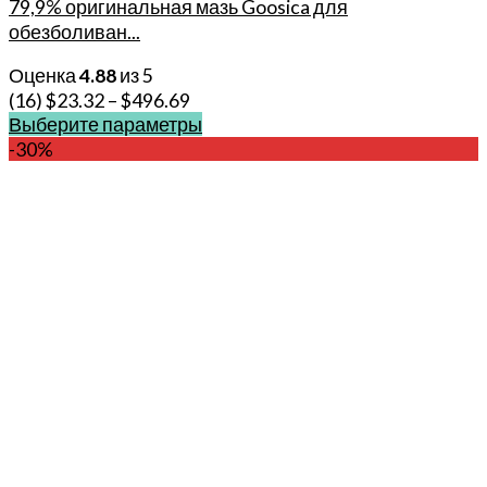
79,9% оригинальная мазь Goosica для
обезболиван...
Оценка
4.88
из 5
(16)
$
23.32
–
$
496.69
Выберите параметры
Этот
-30%
товар
имеет
несколько
вариаций.
Опции
можно
выбрать
на
странице
товара.