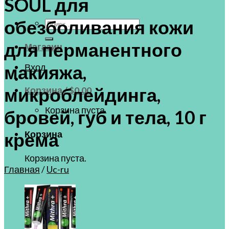
SOUL для
обезболивания кожи
Искать:
для перманентного
Магазин
Вход
макияжа,
микроблейдинга,
Корзина /
$
0.00
Корзина пуста.
бровей, губ и тела, 10 г
Корзина
крема
Корзина пуста.
Главная
/
Uc-ru