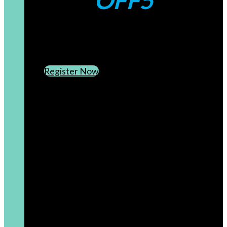
OFF5
CREATE AN ACCOUNT
SUBSCRIBE TO OUR NEWSLETTER
Register Now