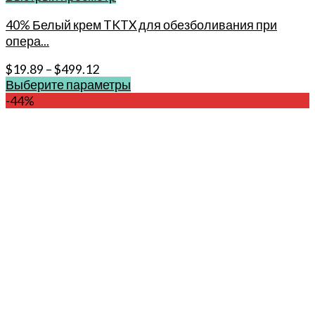
40% Белый крем TKTX для обезболивания при
опера...
$
19.89
–
$
499.12
Выберите параметры
Этот
-44%
товар
имеет
несколько
вариаций.
Опции
можно
выбрать
на
странице
товара.