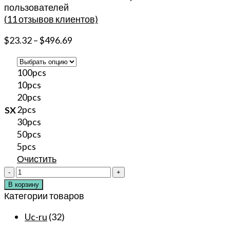
пользователей
(
11
отзывов клиентов)
$
23.32
–
$
496.69
100pcs
10pcs
20pcs
2pcs
SX
30pcs
50pcs
5pcs
Очистить
Количество
товара
В корзину
Новинка
Категории товаров
96,9%
Uc-ru
(32)
крема
SOUL