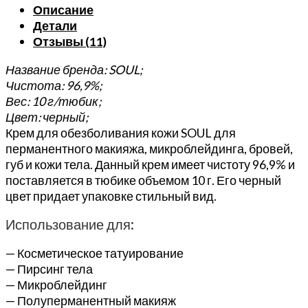
Описание
для
Детали
обезболивания
Отзывы (11)
кожи
для
Название бренда: SOUL;
перманентного
Чистота: 96,9%;
макияжа,
Вес: 10 г/тюбик;
микроблейдинга,
Цвет: черный;
бровей,
Крем для обезболивания кожи SOUL для
губ
перманентного макияжа, микроблейдинга, бровей,
и
губ и кожи тела. Данный крем имеет чистоту 96,9% и
тела,
поставляется в тюбике объемом 10 г. Его черный
10
цвет придает упаковке стильный вид.
г
крема
Использование для:
— Косметическое татуирование
— Пирсинг тела
— Микроблейдинг
— Полуперманентный макияж