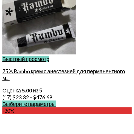
Быстрый просмотр
75% Rambo крем с анестезией для перманентного
м...
Оценка
5.00
из 5
(17)
$
23.32
–
$
476.69
Выберите параметры
Этот
-30%
товар
имеет
несколько