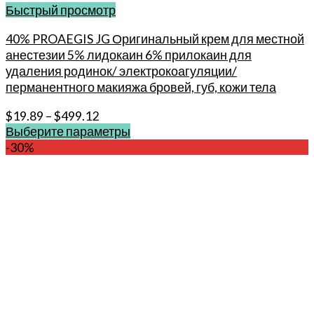
Быстрый просмотр
40% PROAEGIS JG Оригинальный крем для местной
анестезии 5% лидокаин 6% прилокаин для
удаления родинок/ электрокоагуляции/
перманентного макияжа бровей, губ, кожи тела
$
19.89
–
$
499.12
Выберите параметры
Этот
-30%
товар
имеет
несколько
вариаций.
Опции
можно
выбрать
на
странице
товара.