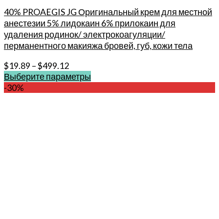
40% PROAEGIS JG Оригинальный крем для местной
анестезии 5% лидокаин 6% прилокаин для
удаления родинок/ электрокоагуляции/
перманентного макияжа бровей, губ, кожи тела
$
19.89
–
$
499.12
Выберите параметры
Этот
-30%
товар
имеет
несколько
вариаций.
Опции
можно
выбрать
на
странице
товара.