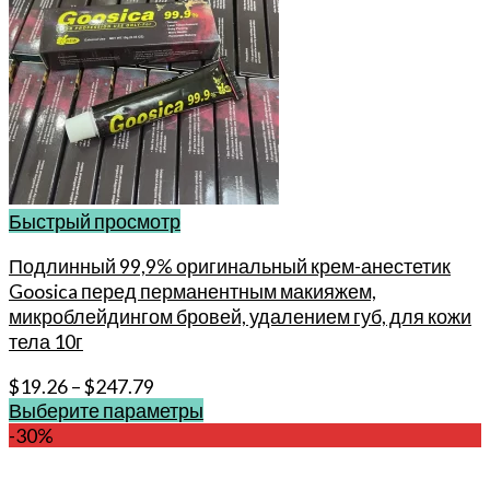
Быстрый просмотр
Подлинный 99,9% оригинальный крем-анестетик
Goosica перед перманентным макияжем,
микроблейдингом бровей, удалением губ, для кожи
тела 10г
$
19.26
–
$
247.79
Выберите параметры
Этот
-30%
товар
имеет