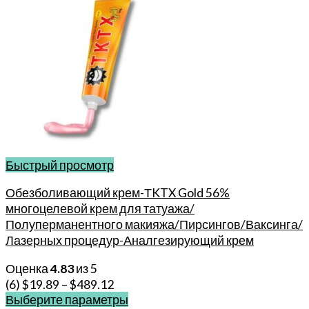
Быстрый просмотр
Обезболивающий крем-ТKTX Gold 56%
многоцелевой крем для татуажа/
Полуперманентного макияжа/Пирсингов/Ваксинга/
Лазерных процедур-Аналгезирующий крем
Оценка
4.83
из 5
(6)
$
19.89
–
$
489.12
Выберите параметры