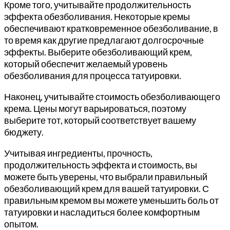
Этот
Кроме того, учитывайте продолжительность
товар
эффекта обезболивания. Некоторые кремы
имеет
обеспечивают кратковременное обезболивание, в
несколько
то время как другие предлагают долгосрочные
вариаций.
эффекты. Выберите обезболивающий крем,
Опции
который обеспечит желаемый уровень
можно
обезболивания для процесса татуировки.
выбрать
Наконец, учитывайте стоимость обезболивающего
на
крема. Цены могут варьироваться, поэтому
странице
выберите тот, который соответствует вашему
товара.
бюджету.
Учитывая ингредиенты, прочность,
продолжительность эффекта и стоимость, вы
можете быть уверены, что выбрали правильный
обезболивающий крем для вашей татуировки. С
правильным кремом вы можете уменьшить боль от
татуировки и насладиться более комфортным
опытом.