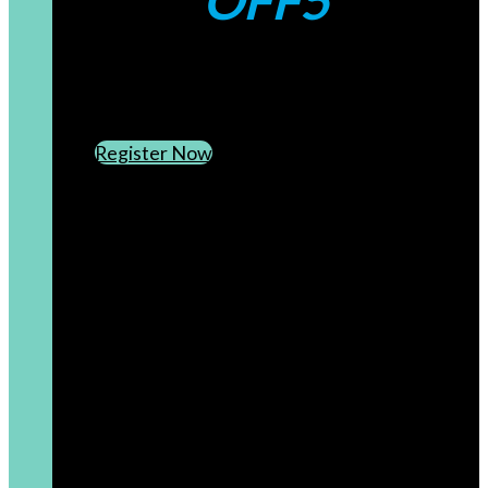
OFF5
CREATE AN ACCOUNT
SUBSCRIBE TO OUR NEWSLETTER
Register Now