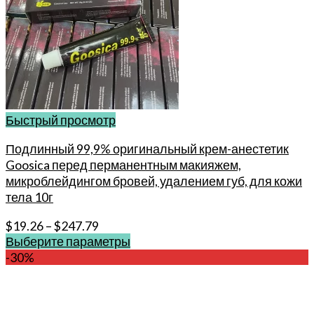
Быстрый просмотр
Подлинный 99,9% оригинальный крем-анестетик
Goosica перед перманентным макияжем,
микроблейдингом бровей, удалением губ, для кожи
тела 10г
$
19.26
–
$
247.79
Выберите параметры
Этот
-30%
товар
имеет
несколько