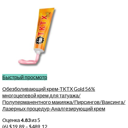
Быстрый просмотр
Обезболивающий крем-ТKTX Gold 56%
многоцелевой крем для татуажа/
Полуперманентного макияжа/Пирсингов/Ваксинга/
Лазерных процедур-Аналгезирующий крем
Оценка
4.83
из 5
(6)
$
19.89
–
$
489.12