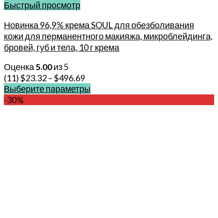
Быстрый просмотр
Новинка 96,9% крема SOUL для обезболивания
кожи для перманентного макияжа, микроблейдинга,
бровей, губ и тела, 10 г крема
Оценка
5.00
из 5
(11)
$
23.32
–
$
496.69
Выберите параметры
Этот
-30%
товар
имеет
несколько
вариаций.
Опции
можно
выбрать
на
странице
товара.