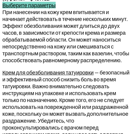
Выберите параметры
Этот
При нанесении на кожу крем впитывается и
товар
начинает действовать в течение нескольких минут.
имеет
Эффект обезболивания может длиться до двух
несколько
часов, в зависимости от крепости крема и размера
вариаций.
обрабатываемой области. Он может наноситься
Опции
непосредственно на кожу или смешиваться с
можно
транспортным раствором, таким как вазелин, чтобы
выбрать
способствовать равномерному распределению.
на
Крем для обезболивания татуировки
— безопасный
странице
и эффективный способ снизить боль во время
товара.
татуировки. Важно внимательно следовать
инструкциям на упаковке и использовать крем
только по назначению. Кроме того, его не следует
использовать на поврежденной или раздраженной
коже, поскольку он может вызвать дополнительное
раздражение. Убедитесь, что
проконсультировались с врачом перед