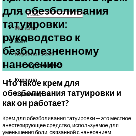
для обезболивания
Искать:
татуировки:
Магазин
руководство к
Вход
безболезненному
Корзина /
$
0.00
нанесению
Корзина пуста.
Корзина
Что такое крем для
обезболивания татуировки и
Корзина пуста.
как он работает?
Крем для обезболивания татуировки — это местное
анестезирующее средство, используемое для
уменьшения боли, связанной с нанесением