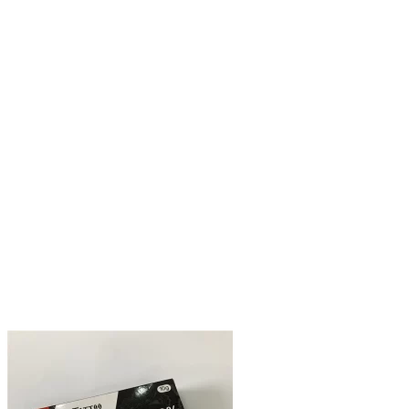
вариаций.
Опции
можно
выбрать
на
странице
товара.