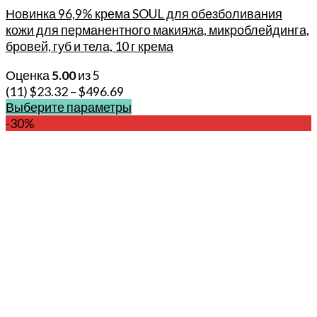
Новинка 96,9% крема SOUL для обезболивания
кожи для перманентного макияжа, микроблейдинга,
бровей, губ и тела, 10 г крема
Оценка
5.00
из 5
(11)
$
23.32
–
$
496.69
Выберите параметры
Этот
-30%
товар
имеет
несколько
вариаций.
Опции
можно
выбрать
на
странице
товара.