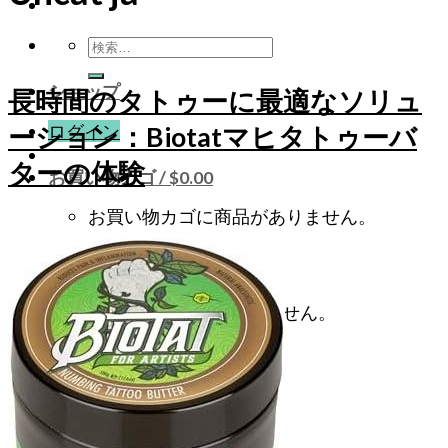
検
索
ショップ
対
長時間のタトゥーに最適なソリュ
象:
ログイン
ーション：Biotatマヒタトゥーバ
ターの体験
お買い物カゴ /
$
0.00
お買い物カゴに商品がありません。
お買い物カゴ
お買い物カゴに商品がありません。