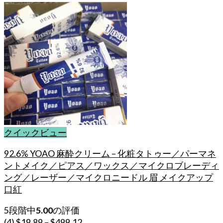
ペ
ー
ジ
か
ら
選
択
で
き
ま
す
クイックビュー
92.6% YOAO 麻酔クリーム – 化粧タトゥー／パーマネ
ントメイク／ピアス／ワックス／マイクロブレーディ
ング／レーザー／マイクロニードル 眉 メイクアップ
口紅
5段階中
5.00
の評価
(4)
$
19.89
–
$
499.12