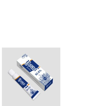
エ
ー
シ
ョ
ン
が
あ
り
ま
す。
オ
プ
シ
ョ
ン
は
商
品