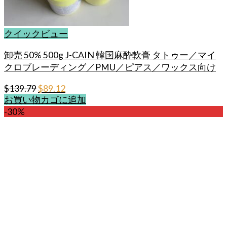
ま
す
クイックビュー
卸売 50% 500g J-CAIN 韓国麻酔軟膏 タトゥー／マイ
クロブレーディング／PMU／ピアス／ワックス向け
元
現
$
139.79
$
89.12
お買い物カゴに追加
の
在
-30%
価
の
格
価
は
格
$139.79
は
で
$89.12
し
で
た。
す。