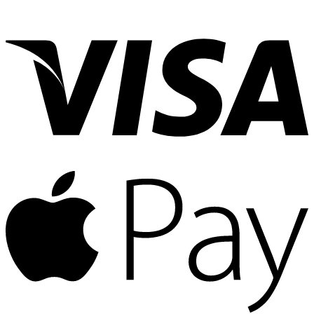
で
き
ま
す