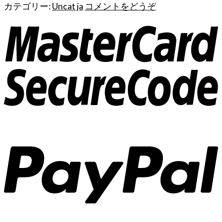
あ
カテゴリー:
Uncat ja
コメントをどうぞ
り
ま
す。
オ
プ
シ
ョ
ン
は
商
品
ペ
ー
ジ
か
ら
選
択