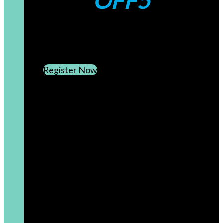
OFF5
CREATE AN ACCOUNT
SUBSCRIBE TO OUR NEWSLETTER
Register Now