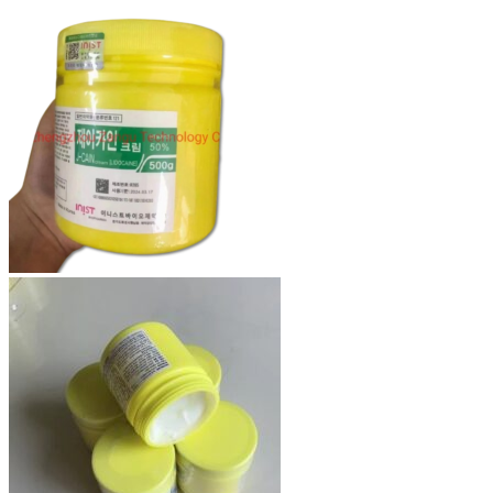
ま
す。
オ
プ
シ
ョ
ン
は
商
品
ペ
ー
ジ
か
ら
選
択
で
き