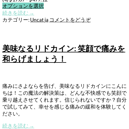
オプションを選択
こ
続きを読む
→
の
カテゴリー:
Uncat ja
コメントをどうぞ
商
品
に
は
美味なるリドカイン: 笑顔で痛みを
複
和らげましょう！
数
の
バ
リ
痛みにさよならを告げ、美味なるリドカインにこんに
エ
ちは！この魔法の解決策は、どんな不快感でも笑顔で
ー
乗り越えさせてくれます。信じられないですか？自分
シ
で試してみて、幸せを感じる痛みの緩和を体験してく
ョ
ださい。
ン
が
続きを読む
→