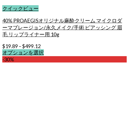
クイックビュー
40% PROAEGISオリジナル麻酔クリーム マイクロダ
ーマブレージョン/永久メイク/手術 ピアッシング 眉
毛 リップライナー用 10g
$
19.89
–
$
499.12
オプションを選択
こ
-30%
の
商
品
に
は
複
数
の
バ
リ