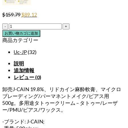
元
現
$
159.79
$
89.12
の
在
卸
価
の
売
お買い物カゴに追加
格
価
19.8%
商品カテゴリー
は
格
500g
$159.79
は
J-
Uc-JP
(32)
で
$89.12
CAIN
し
で
説明
韓
た。
す。
追加情報
国
レビュー (0)
麻
酔
卸売J-CAIN 19.8%、リドカイン麻酔軟膏、マイクロ
軟
ブレーディング/パーマネントメイク/ピアス用
膏
500g。多用途タトゥークリーム – タトゥー/レーザ
マ
ー/PMU/ピアス/ワックス。
イ
ク
-ブランド: J-CAIN;
ロ