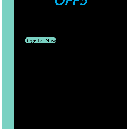
OFF5
CREATE AN ACCOUNT
SUBSCRIBE TO OUR NEWSLETTER
Register Now