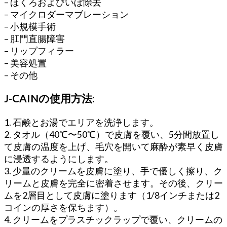
– ほくろおよびいぼ除去
– マイクロダーマブレーション
– 小規模手術
– 肛門直腸障害
– リップフィラー
– 美容処置
– その他
J-CAINの使用方法:
1. 石鹸とお湯でエリアを洗浄します。
2. タオル（40℃〜50℃）で皮膚を覆い、5分間放置し
て皮膚の温度を上げ、毛穴を開いて麻酔が素早く皮膚
に浸透するようにします。
3. 少量のクリームを皮膚に塗り、手で優しく擦り、ク
リームと皮膚を完全に密着させます。その後、クリー
ムを2層目として皮膚に塗ります（1/8インチまたは2
コインの厚さを保ちます）。
4. クリームをプラスチックラップで覆い、クリームの