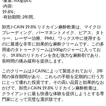
-重量: 500g/pcs;
ブ
-内容:
レ
19.8% ;
ー
-有効期間: 2年間。
デ
卸売J-CAIN 19.8% リドカイン麻酔軟膏は、マイクロ
ィ
ブレーディング、パーマネントメイク、ピアス、タト
ン
ゥー、レーザー治療、PMU、ワックス中に使用する
グ/
のに最適な非常に効果的な麻酔クリームです。この多
タ
用途のタトゥークリームは500gのジャーに入ってお
ト
り、19.8%のリドカインを含む強力な麻酔剤であり、
ゥ
長時間の痛み緩和を提供します。
ー/
レ
このクリームはJ-CAINによって製造されており、2年
ー
間の保存期間があり、これらの手順を定期的に行う方
ザ
にとって優れた投資です。その高い品質と効果的なお
ー/PMU/
かげで、卸売J-CAIN 19.8% リドカイン麻酔軟膏は、
ピ
クライアントに最も快適な体験を提供しようとする専
ア
門家にとって完璧な選択肢です。
ス/