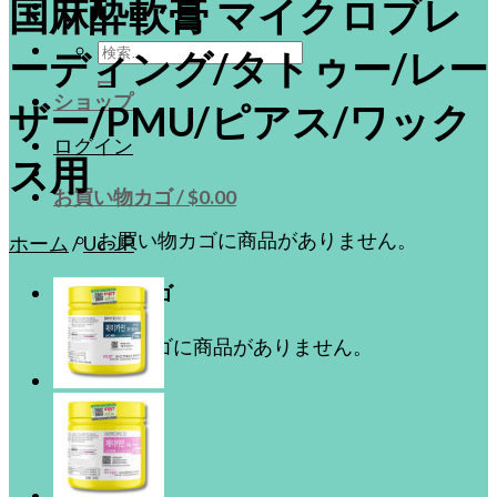
国麻酔軟膏 マイクロブレ
検
ーディング/タトゥー/レー
索
ショップ
対
ザー/PMU/ピアス/ワック
象:
ログイン
ス用
お買い物カゴ /
$
0.00
お買い物カゴに商品がありません。
ホーム
/
Uc-JP
お買い物カゴ
お買い物カゴに商品がありません。