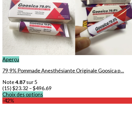
Aperçu
79,9% Pommade Anesthésiante Originale Goosica p...
Note
4.87
sur 5
(15)
$
23.32
–
$
496.69
Choix des options
Ce
-42%
produit
a
plusieurs
variations.
Les