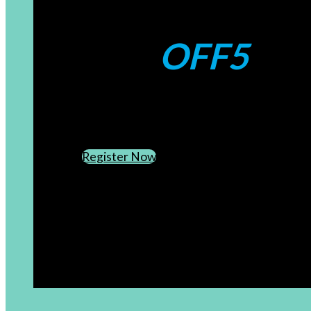
Coupons:
OFF5
CREATE AN ACCOUNT
SUBSCRIBE TO OUR NEWSLETTER
Register Now
[newsletter]