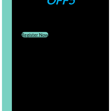
OFF5
CREATE AN ACCOUNT
SUBSCRIBE TO OUR NEWSLETTER
Register Now