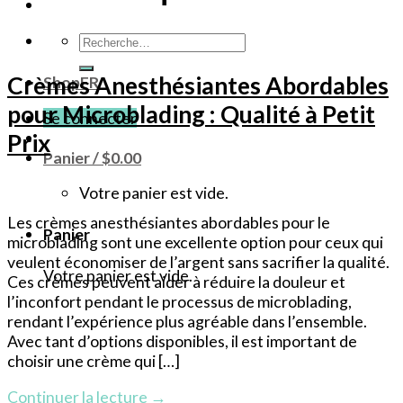
Recherche
pour :
Crèmes Anesthésiantes Abordables
ShopFR
pour Microblading : Qualité à Petit
Se connecter
Prix
Panier /
$
0.00
Votre panier est vide.
Les crèmes anesthésiantes abordables pour le
Panier
microblading sont une excellente option pour ceux qui
veulent économiser de l’argent sans sacrifier la qualité.
Votre panier est vide.
Ces crèmes peuvent aider à réduire la douleur et
l’inconfort pendant le processus de microblading,
rendant l’expérience plus agréable dans l’ensemble.
Avec tant d’options disponibles, il est important de
choisir une crème qui […]
Continuer la lecture
→