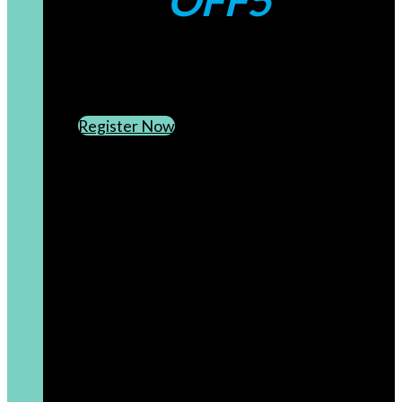
OFF5
CREATE AN ACCOUNT
SUBSCRIBE TO OUR NEWSLETTER
Register Now