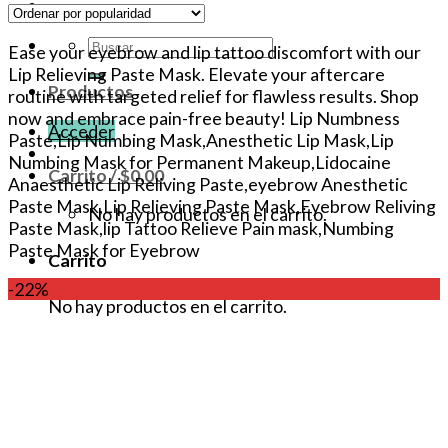
Buscar
Ease your eyebrow and lip tattoo discomfort with our
por:
Lip Relieving Paste Mask. Elevate your aftercare
Productos
routine with targeted relief for flawless results. Shop
now and embrace pain-free beauty! Lip Numbness
Acceder
Paste,Lip Numbing Mask,Anesthetic Lip Mask,Lip
Numbing Mask for Permanent Makeup,Lidocaine
Carrito /
$
0.00
Anaesthetic Lip Reliving Paste,eyebrow Anesthetic
Paste Mask,Lip Relieving Paste Mask,Eyebrow Reliving
No hay productos en el carrito.
Paste Mask,lip Tattoo Relieve Pain mask,Numbing
Paste Mask for Eyebrow
Carrito
-22%
No hay productos en el carrito.