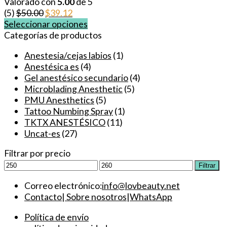
Valorado con
5.00
de 5
El
El
(5)
$
50.00
$
39.12
precio
precio
Seleccionar opciones
Este
original
actual
Categorías de productos
producto
era:
es:
Anestesia/cejas labios
(1)
tiene
$50.00.
$39.12.
Anestésica es
(4)
múltiples
Gel anestésico secundario
(4)
variantes.
Microblading Anesthetic
(5)
Las
PMU Anesthetics
(5)
opciones
Tattoo Numbing Spray
(1)
se
TKTX ANESTÉSICO
(11)
pueden
Uncat-es
(27)
elegir
en
Filtrar por precio
la
Precio
Precio
Filtrar
página
mínimo
máximo
de
Correo electrónico:
info@lovbeauty.net
producto
Contacto
|
Sobre nosotros
|
WhatsApp
Política de envío