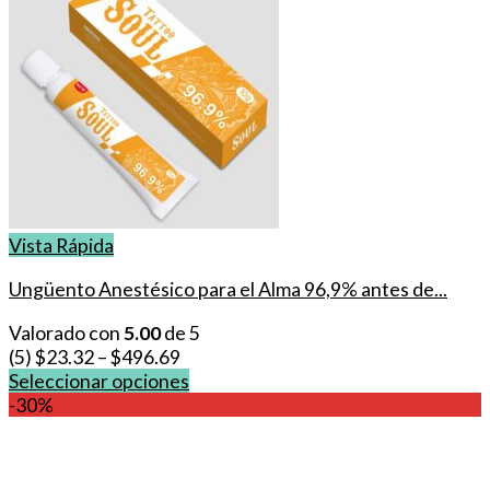
Vista Rápida
Ungüento Anestésico para el Alma 96,9% antes de...
Valorado con
5.00
de 5
(5)
$
23.32
–
$
496.69
Seleccionar opciones
Este
-30%
producto
tiene
múltiples