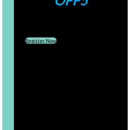
OFF5
CREATE AN ACCOUNT
SUBSCRIBE TO OUR NEWSLETTER
Register Now