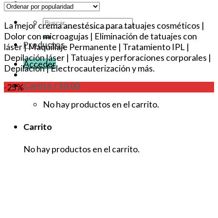
Buscar
La mejor crema anestésica para tatuajes cosméticos |
por:
Dolor con microagujas | Eliminación de tatuajes con
Productos
láser | Maquillaje Permanente | Tratamiento IPL |
Depilación láser | Tatuajes y perforaciones corporales |
Acceder
Depilación | Electrocauterización y más.
Carrito /
$
0.00
-25%
No hay productos en el carrito.
Carrito
No hay productos en el carrito.