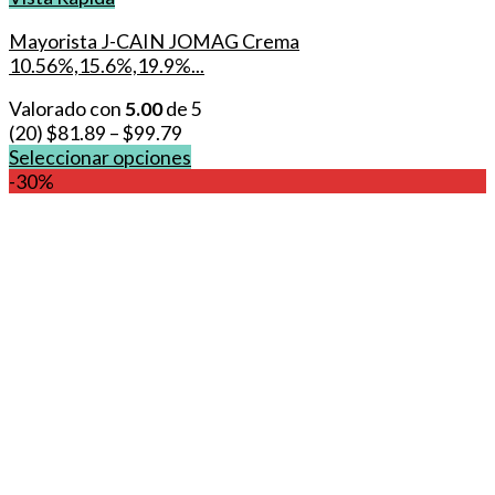
Mayorista J-CAIN JOMAG Crema
10.56%,15.6%,19.9%...
Valorado con
5.00
de 5
(20)
$
81.89
–
$
99.79
Seleccionar opciones
Este
-30%
producto
tiene
múltiples
variantes.
Las
opciones
se
pueden
elegir
en
la
página