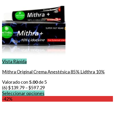
Vista Rápida
Mithra Original Crema Anestésica 85% Lidthra 10%
Valorado con
5.00
de 5
(6)
$
139.79
–
$
597.29
Seleccionar opciones
Este
-42%
producto
tiene