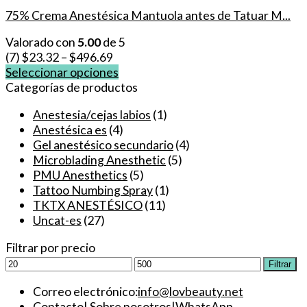
75% Crema Anestésica Mantuola antes de Tatuar M...
Valorado con
5.00
de 5
(7)
$
23.32
–
$
496.69
Seleccionar opciones
Este
Categorías de productos
producto
Anestesia/cejas labios
(1)
tiene
Anestésica es
(4)
múltiples
Gel anestésico secundario
(4)
variantes.
Microblading Anesthetic
(5)
Las
PMU Anesthetics
(5)
opciones
Tattoo Numbing Spray
(1)
se
TKTX ANESTÉSICO
(11)
pueden
Uncat-es
(27)
elegir
en
Filtrar por precio
la
Precio
Precio
Filtrar
página
mínimo
máximo
de
Correo electrónico:
info@lovbeauty.net
producto
Contacto
|
Sobre nosotros
|
WhatsApp