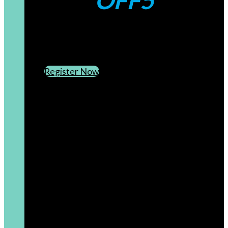
OFF5
CREATE AN ACCOUNT
SUBSCRIBE TO OUR NEWSLETTER
Register Now