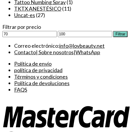
Tattoo Numbing Spray
(1)
se
TKTX ANESTÉSICO
(11)
pueden
Uncat-es
(27)
elegir
en
Filtrar por precio
la
Precio
Precio
Filtrar
página
mínimo
máximo
de
Correo electrónico:
info@lovbeauty.net
producto
Contacto
|
Sobre nosotros
|
WhatsApp
Política de envío
política de privacidad
Términos y condiciones
Política de devoluciones
FAQS