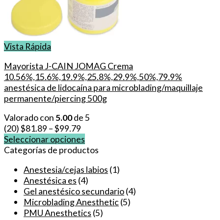
Vista Rápida
Mayorista J-CAIN JOMAG Crema
10.56%,15.6%,19.9%,25.8%,29.9%,50%,79.9%
anestésica de lidocaína para microblading/maquillaje
permanente/piercing 500g
Valorado con
5.00
de 5
(20)
$
81.89
–
$
99.79
Seleccionar opciones
Este
Categorías de productos
producto
Anestesia/cejas labios
(1)
tiene
Anestésica es
(4)
múltiples
Gel anestésico secundario
(4)
variantes.
Microblading Anesthetic
(5)
Las
PMU Anesthetics
(5)
opciones