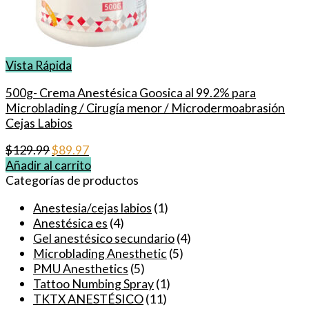
Vista Rápida
500g- Crema Anestésica Goosica al 99.2% para
Microblading / Cirugía menor / Microdermoabrasión
Cejas Labios
El
El
$
129.99
$
89.97
precio
precio
Añadir al carrito
original
actual
Categorías de productos
era:
es:
Anestesia/cejas labios
(1)
$129.99.
$89.97.
Anestésica es
(4)
Gel anestésico secundario
(4)
Microblading Anesthetic
(5)
PMU Anesthetics
(5)
Tattoo Numbing Spray
(1)
TKTX ANESTÉSICO
(11)