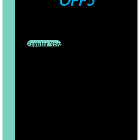
OFF5
CREATE AN ACCOUNT
SUBSCRIBE TO OUR NEWSLETTER
Register Now