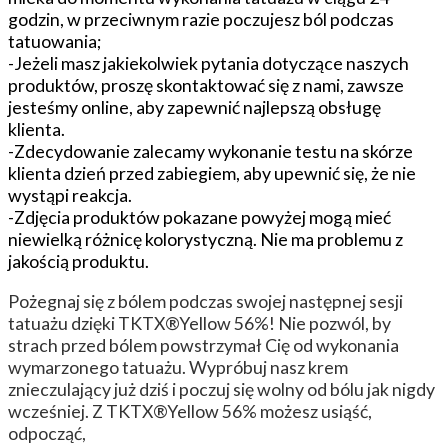
godzin, w przeciwnym razie poczujesz ból podczas
tatuowania;
-Jeżeli masz jakiekolwiek pytania dotyczące naszych
produktów, proszę skontaktować się z nami, zawsze
jesteśmy online, aby zapewnić najlepszą obsługę
klienta.
-Zdecydowanie zalecamy wykonanie testu na skórze
klienta dzień przed zabiegiem, aby upewnić się, że nie
wystąpi reakcja.
-Zdjęcia produktów pokazane powyżej mogą mieć
niewielką różnicę kolorystyczną. Nie ma problemu z
jakością produktu.
Pożegnaj się z bólem podczas swojej następnej sesji
tatuażu dzięki TKTX®Yellow 56%! Nie pozwól, by
strach przed bólem powstrzymał Cię od wykonania
wymarzonego tatuażu. Wypróbuj nasz krem
znieczulający już dziś i poczuj się wolny od bólu jak nigdy
wcześniej. Z TKTX®Yellow 56% możesz usiąść,
odpocząć,