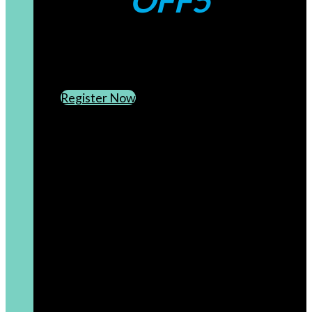
OFF5
CREATE AN ACCOUNT
SUBSCRIBE TO OUR NEWSLETTER
Register Now