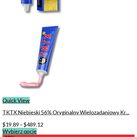
Quick View
TKTX Niebieski 56% Oryginalny Wielozadaniowy Kr...
$
19.89
–
$
489.12
Wybierz opcje