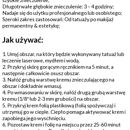
szybkie znieczulenie;
Długotrwałe głębokie znieczulenie: 3 – 4 godziny;
Nadaje się do użytku profesjonalnego lub osobistego;
Szeroki zakres zastosowań: Od tatuaży po makijaż
permanentny & estetykę;
Jak używać:
1. Umyj obszar, na który będzie wykonywany tatuaż lub
leczenie laserowe, mydłem i wodą.
2. Przykryj skórę gorącym ręcznikiem na 5 minut, a
następnie całkowicie osusz obszar.
3. Nałóż grubą warstwę kremu znieczulającego na
obszar i dokładnie wmasuj.
4. Po wmasowaniu w skórę, nałóż drugą grubą warstwę
kremu (1/8″ lub 2-3 mm grubości) na obszar.
5. Przykryj krem folią plastikową (folią spożywczą) i
utrzymuj go w cieple. Ciepło pomaga aktywować krem i
zapobiega jego wyschnięciu.
6. Pozostaw krem i folię na miejscu przez 25-60 minut