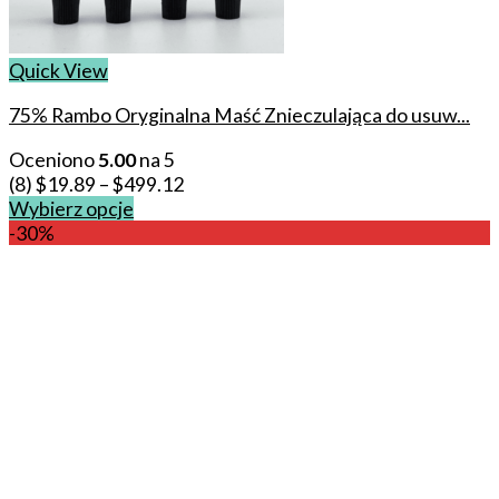
Quick View
75% Rambo Oryginalna Maść Znieczulająca do usuw...
Oceniono
5.00
na 5
(8)
$
19.89
–
$
499.12
Wybierz opcje
This
-30%
product
has
multiple
variants.
The
options
may
be
chosen
on