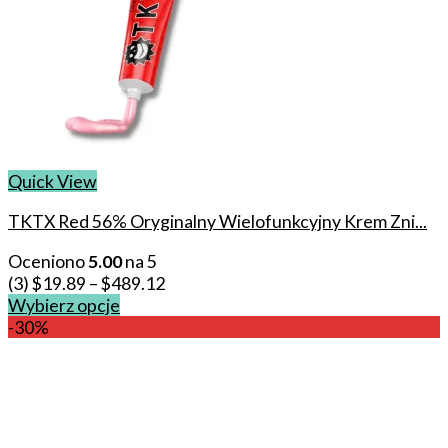
Quick View
TKTX Red 56% Oryginalny Wielofunkcyjny Krem Zni...
Oceniono
5.00
na 5
(3)
$
19.89
–
$
489.12
Wybierz opcje
This
-30%
product
has
multiple
variants.
The