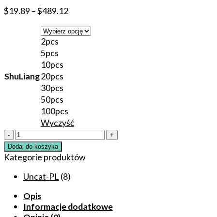
$
19.89
–
$
489.12
2pcs
5pcs
10pcs
ShuLiang
20pcs
30pcs
50pcs
100pcs
Wyczyść
ilość
TKTX®Yellow
Dodaj do koszyka
56%
Kategorie produktów
Oryginalny
wielozadaniowy
Uncat-PL
(8)
krem
Opis
łagodzący
Informacje dodatkowe
Lidokaina
Opinie (0)