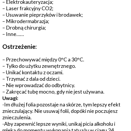
– Elektrokauteryzacja;
– Laser frakcyjny CO2;
– Usuwanie pieprzyków i brodawek;
– Mikrodermabrazja;
– Drobną chirurgia;
– Inne……
Ostrzeżenie:
– Przechowywać między 0°C a 30°C.
– Tylko do użytku zewnętrznego.
– Unikać kontaktu z oczami.
– Trzymać z dala od dzieci.
– Nie wprowadzać do odbytnicy.
– Zakręcać tubę mocno, gdy nie jest używana.
Uwagi:
-Im dłużej folia pozostaje na skórze, tym lepszy efekt
znieczulający. Nie usuwaj folii, dopóki nie poczujesz
znieczulenia.
-Aby zapewnić lepsze wyniki, unikaj picia alkoholu i
mleka do momentu wykonania tatuażu w ciągu 24