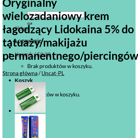
Oryginalny
wielozadaniowy krem
Szukaj:
łagodzący Lidokaina 5% do
Sklep
tatuaży/makijażu
Logowanie
permanentnego/piercingów/
Koszyk /
$
0.00
Brak produktów w koszyku.
Strona główna
/
Uncat-PL
Koszyk
Brak produktów w koszyku.