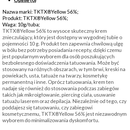
5%
do
Nazwa marki: TKTX®Yellow 56%;
tatuaży/makijażu
Produkt: TKTX®Yellow 56%;
permanentnego/piercingów/depilacji/mikrobladingu/
Waga: 10g/tuba;
TKTX®Yellow 56% to wysoce skuteczny krem
znieczulający, który jest dostępny w wygodnej tubie o
pojemności 10 g. Produkt ten zapewnia chwilową ulgę
w bólu bez potrzeby posiadania recepty, dzięki czemu
jest popularnym wyborem dla osób poszukujących
bezbolesnego doświadczenia tatuowania. Może być
stosowany na różnych obszarach, w tym brwi, kreski na
powiekach, usta, tatuaże na twarzy, kosmetykę
permanentną i inne. Oprócz tatuowania, krem ten
nadaje się również do stosowania podczas zabiegów
takich jak mikroigłowanie, piercing ciała, usuwanie
tatuażu laserem oraz depilacja. Niezależnie od tego, czy
poddajesz się tatuowaniu, czy zabiegowi
kosmetycznemu, TKTX®Yellow 56% jest niezawodnym
wyborem do minimalizowania dyskomfortu.