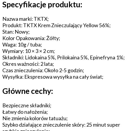
Specyfikacje produktu:
Nazwa marki: TKTX;
Produkt: TKTX Krem Znieczulający Yellow 56%;
Stan: Nowy;
Kolor Opakowania: Żółty;
Waga: 10g / tuba;
Wymiary: 10 × 3 × 2 cm;
Składniki: Lidokaina 5%, Prilokaina 5%, Epinefryna 1%;
Okres ważności: 2 lata;
Czas znieczulenia: Około 2-5 godzin;
Wysyłka: Ekspresowa wysyłka na cały świat;
Główne cechy:
Bezpieczne składniki;
Łatwy do nałożenia;
Nie zmienia kolorów tatuażu;
Szybko działające znieczulenie skóry: 25 minut super