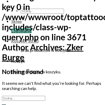
key 0 in
Szukaj:
/www/wwwroot/toptattoo
Sklep
includes/class-wp-
Logowanie
query.php
on line
3671
Koszyk /
$
0.00
Author Archives:
Zker
Brak produktów w koszyku.
Burge
Koszyk
Nothing Found
Brak produktów w koszyku.
It seems we can’t find what you’re looking for. Perhaps
searching can help.