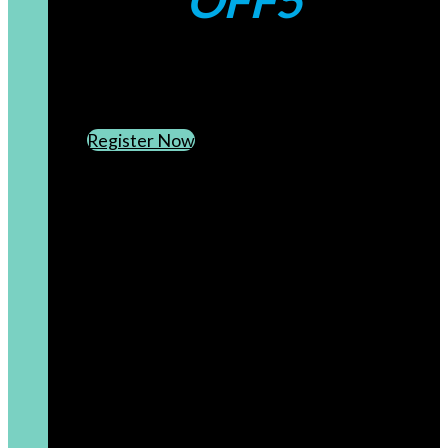
OFF5
CREATE AN ACCOUNT
SUBSCRIBE TO OUR NEWSLETTER
Register Now