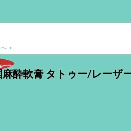
AIN 韓国麻酔軟膏 タトゥー/レー