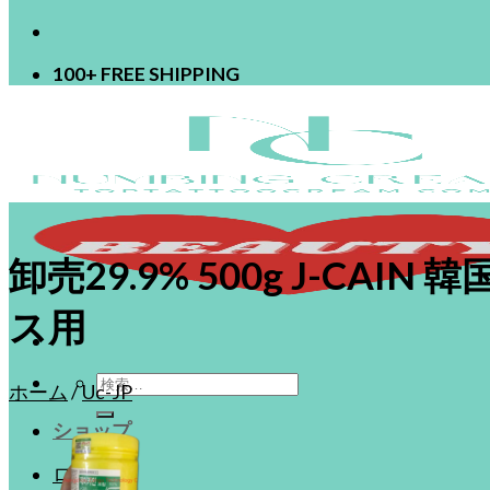
100+ FREE SHIPPING
卸売29.9% 500g J-C
ス用
検
ホーム
/
Uc-JP
索
ショップ
対
象:
ログイン