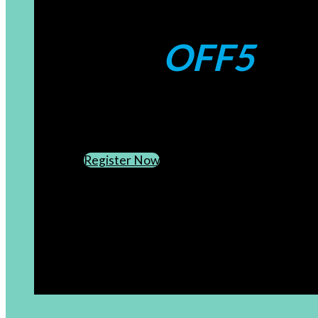
Coupons:
OFF5
CREATE AN ACCOUNT
SUBSCRIBE TO OUR NEWSLETTER
Register Now
[newsletter]