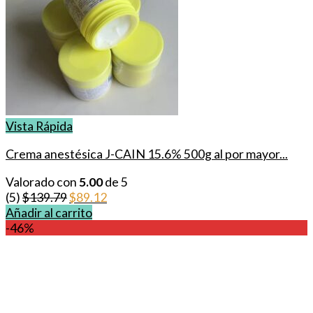
Vista Rápida
Crema anestésica J-CAIN 15.6% 500g al por mayor...
Valorado con
5.00
de 5
El
El
(5)
$
139.79
$
89.12
precio
precio
Añadir al carrito
original
actual
-46%
era:
es:
$139.79.
$89.12.