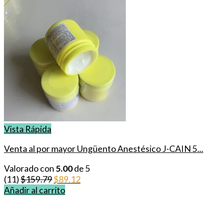
Vista Rápida
Venta al por mayor Ungüento Anestésico J-CAIN 5...
Valorado con
5.00
de 5
El
El
(11)
$
159.79
$
89.12
precio
precio
Añadir al carrito
original
actual
era:
es: