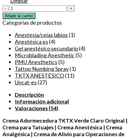
Limpiar
Crema
Anestésica
Añadir al carrito
TKTX
Categorías de productos
40%
para
Anestesia/cejas labios
(1)
Tatuajes,
Anestésica es
(4)
Microblading,
Gel anestésico secundario
(4)
Maquillaje
Microblading Anesthetic
(5)
Permanente
PMU Anesthetics
(5)
Original
Tattoo Numbing Spray
(1)
Verde
TKTX ANESTÉSICO
(11)
Claro
Uncat-es
(27)
cantidad
Descripción
Información adicional
Valoraciones (54)
Crema Adormecedora TKTX Verde Claro Original |
Crema para Tatuajes | Crema Anestésica | Crema
Analgésica | Crema de Alivio para Operaciones de