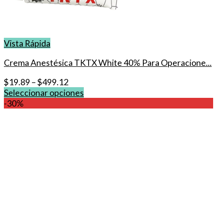
Vista Rápida
Crema Anestésica TKTX White 40% Para Operacione...
$
19.89
–
$
499.12
Seleccionar opciones
Este
-30%
producto
tiene
múltiples
variantes.
Las
opciones
se
pueden
elegir
en