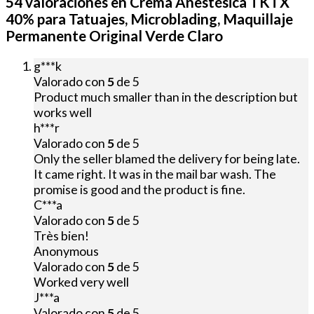
54 valoraciones en
Crema Anestésica TKTX
40% para Tatuajes, Microblading, Maquillaje
Permanente Original Verde Claro
g***k
Valorado con
5
de 5
Product much smaller than in the description but
works well
h***r
Valorado con
5
de 5
Only the seller blamed the delivery for being late.
It came right. It was in the mail bar wash. The
promise is good and the product is fine.
C***a
Valorado con
5
de 5
Très bien!
Anonymous
Valorado con
5
de 5
Worked very well
J***a
Valorado con
5
de 5