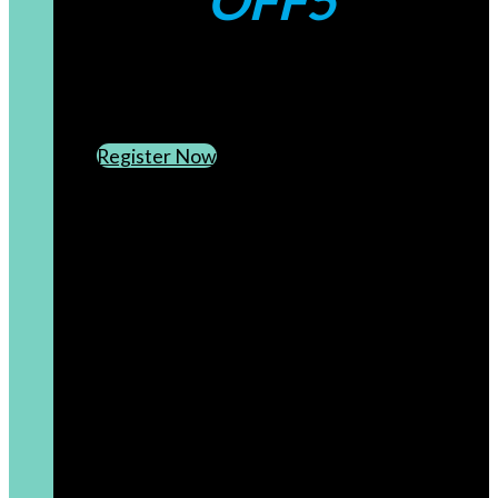
OFF5
CREATE AN ACCOUNT
SUBSCRIBE TO OUR NEWSLETTER
Register Now