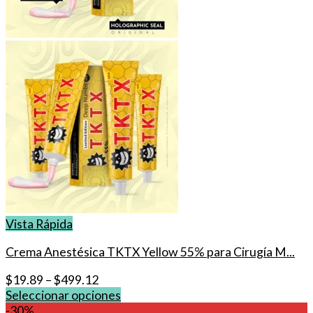
Vista Rápida
Crema Anestésica TKTX Yellow 55% para Cirugía M...
$
19.89
–
$
499.12
Seleccionar opciones
Este
-30%