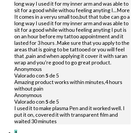
long way I used it for my inner arm and was able to
sit for a good while withou feeling anyting I
...More
It comes in a veryu small too,but that tube can go a
long way I used it for my inner arm and was able to
sit for a good while withou feeling anyting I put is
on an hour before my tattoo appointment and it
lasted for 3 hours .Make sure that you apply to the
areas that is going to be tattooed or you will feel
that ,pain and when applying it cover it with saran
wrap and you're good to go great product.
Anonymous
Valorado con
5
de 5
Amazing product works within minutes,4 hours
without pain
Anonymous
Valorado con
5
de 5
I used it to make plasma Pen and it worked well. I
put it on, covered it with transparent film and
waited 30 minutes