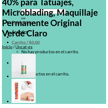
40% para Tatuajes,
Microblading, Maquillaje
Buscar
por:
Permanente Original
Productos
Verde Claro
Acceder
Carrito /
$
0.00
Inicio
/
Uncat-es
No hay productos en el carrito.
Carrito
No hay productos en el carrito.