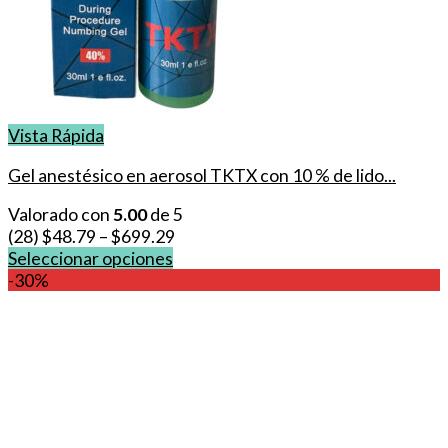
Vista Rápida
Gel anestésico en aerosol TKTX con 10 % de lido...
Valorado con
5.00
de 5
(28)
$
48.79
–
$
699.29
Seleccionar opciones
Este
-30%
producto
tiene
múltiples
variantes.
Las
opciones
se