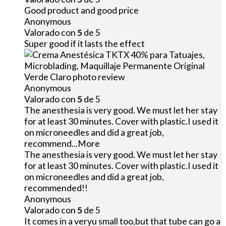
Good product and good price
Anonymous
Valorado con
5
de 5
Super good if it lasts the effect
Anonymous
Valorado con
5
de 5
The anesthesia is very good. We must let her stay
for at least 30 minutes. Cover with plastic.I used it
on microneedles and did a great job,
recommend
...More
The anesthesia is very good. We must let her stay
for at least 30 minutes. Cover with plastic.I used it
on microneedles and did a great job,
recommended!!
Anonymous
Valorado con
5
de 5
It comes in a veryu small too,but that tube can go a