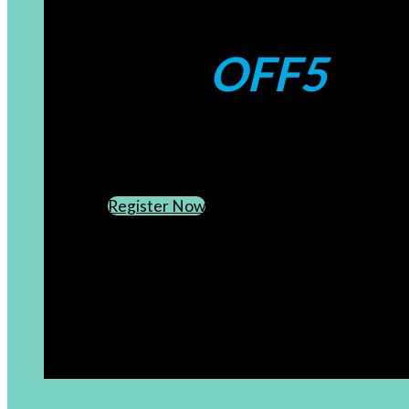
Coupons:
OFF5
CREATE AN ACCOUNT
SUBSCRIBE TO OUR NEWSLETTER
Register Now
[newsletter]