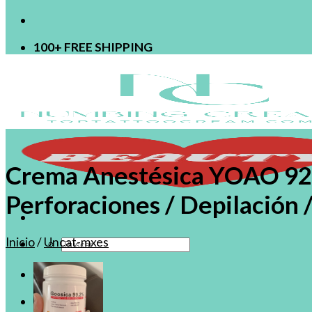
100+ FREE SHIPPING
Crema Anestésica YOAO 92.
Perforaciones / Depilación 
Inicio
/
Uncat-mxes
Buscar
por:
Tienda MX
Acceder