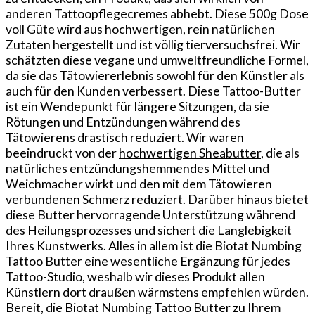
anderen Tattoopflegecremes abhebt. Diese 500g Dose
voll Güte wird aus hochwertigen, rein natürlichen
Zutaten hergestellt und ist völlig tierversuchsfrei. Wir
schätzten diese vegane und umweltfreundliche Formel,
da sie das Tätowiererlebnis sowohl für den Künstler als
auch für den Kunden verbessert. Diese Tattoo-Butter
ist ein Wendepunkt für längere Sitzungen, da sie
Rötungen und Entzündungen während des
Tätowierens drastisch reduziert.⁣ Wir waren
beeindruckt von der
hochwertigen Sheabutter
, die als
natürliches entzündungshemmendes Mittel und
Weichmacher wirkt und den mit dem Tätowieren
verbundenen Schmerz reduziert.‌ Darüber hinaus bietet
diese Butter hervorragende Unterstützung während
des Heilungsprozesses und sichert die Langlebigkeit
Ihres Kunstwerks. Alles in allem ist die Biotat Numbing
Tattoo Butter eine wesentliche Ergänzung für jedes
Tattoo-Studio, weshalb wir dieses Produkt allen
Künstlern dort draußen wärmstens empfehlen würden.
Bereit, die Biotat Numbing Tattoo Butter zu Ihrem