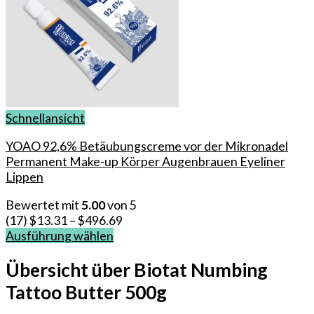
Schnellansicht
YOAO 92,6% Betäubungscreme vor der Mikronadel
Permanent Make-up Körper Augenbrauen Eyeliner
Lippen
Bewertet mit
5.00
von 5
(17)
$
13.31
–
$
496.69
Ausführung wählen
Dieses
Produkt
Übersicht über Biotat Numbing
weist
Tattoo Butter 500g
mehrere
Varianten