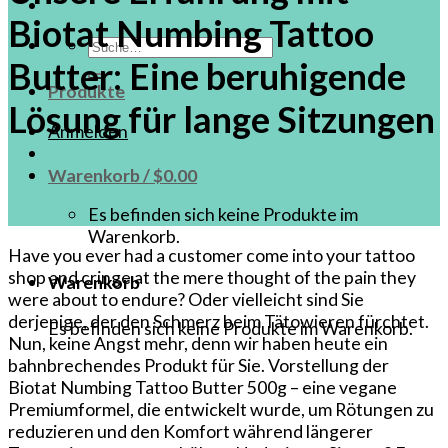
Biotat Numbing Tattoo
Suche
Butter: Eine beruhigende
nach:
Produkte
Lösung für lange Sitzungen
Anmelden
Warenkorb /
$
0.00
Es befinden sich keine Produkte im
Warenkorb.
Have you ever had a customer come into your tattoo
shop and‍ cringe at the mere thought of the pain they
Warenkorb
⁤were about ⁤to ‌endure? Oder vielleicht sind Sie
derjenige, der den Schmerz beim Tätowieren fürchtet.
Es befinden sich keine Produkte im Warenkorb.
Nun, keine Angst mehr, denn wir haben heute ein
bahnbrechendes Produkt für Sie. Vorstellung der
Biotat Numbing Tattoo Butter 500g – eine vegane
Premiumformel, die entwickelt wurde, um Rötungen zu
reduzieren und den Komfort während längerer