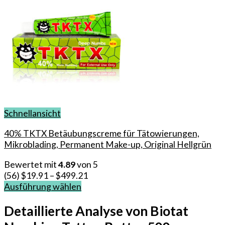
Schnellansicht
40% TKTX Betäubungscreme für Tätowierungen,
Mikroblading, Permanent Make-up, Original Hellgrün
Bewertet mit
4.89
von 5
(56)
$
19.91
–
$
499.21
Ausführung wählen
Dieses
Produkt
Detaillierte Analyse von Biotat
weist