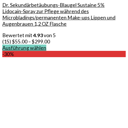
Dr. Sekundärbetäubungs-Blaugel Sustaine 5%
Lidocain-Spray zur Pflege während des
Microbladings/permanenten Make-ups Lippen und
Augenbrauen 1,2 OZ Flasche
Bewertet mit
4.93
von 5
(15)
$
55.00
–
$
299.00
Ausführung wählen
Dieses
-30%
Produkt
weist
mehrere
Varianten
auf.
Die
Optionen
können
auf
der
Produktseite