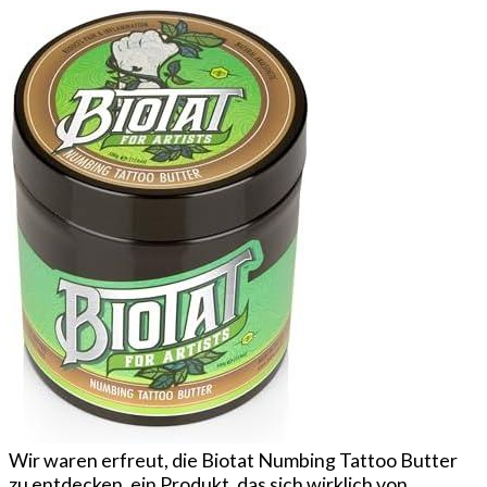
auf.
Die
Optionen
können
auf
der
Produktseite
gewählt
werden
Wir waren erfreut, die Biotat Numbing Tattoo Butter
zu entdecken, ein Produkt, das sich wirklich von