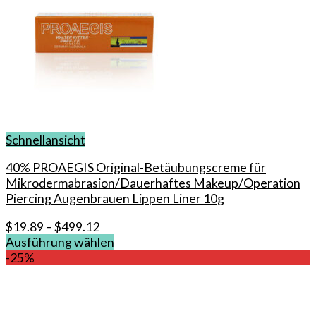
Schnellansicht
40% PROAEGIS Original-Betäubungscreme für
Mikrodermabrasion/Dauerhaftes Makeup/Operation
Piercing Augenbrauen Lippen Liner 10g
$
19.89
–
$
499.12
Ausführung wählen
Dieses
-25%
Produkt
weist
mehrere