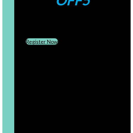
OFF5
CREATE AN ACCOUNT
SUBSCRIBE TO OUR NEWSLETTER
Register Now