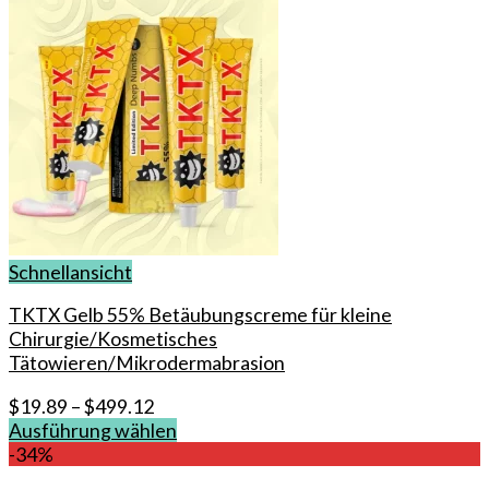
Schnellansicht
TKTX Gelb 55% Betäubungscreme für kleine
Chirurgie/Kosmetisches
Tätowieren/Mikrodermabrasion
$
19.89
–
$
499.12
Ausführung wählen
Dieses
-34%
Produkt