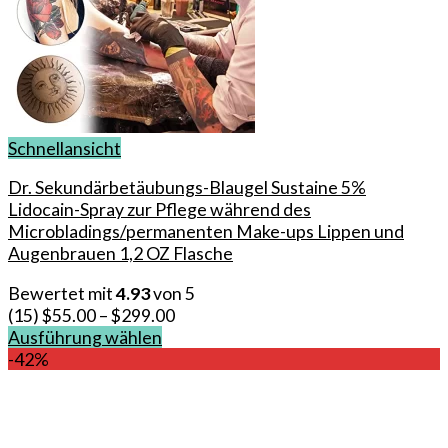
Schnellansicht
Dr. Sekundärbetäubungs-Blaugel Sustaine 5%
Lidocain-Spray zur Pflege während des
Microbladings/permanenten Make-ups Lippen und
Augenbrauen 1,2 OZ Flasche
Bewertet mit
4.93
von 5
(15)
$
55.00
–
$
299.00
Ausführung wählen
Dieses
-42%
Produkt
weist
mehrere
Varianten