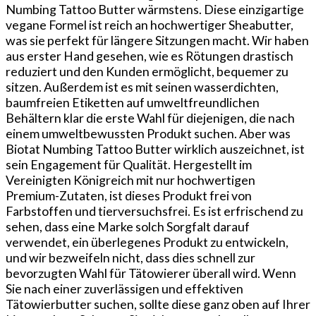
Numbing Tattoo Butter wärmstens. ⁣Diese einzigartige
vegane Formel ist reich an hochwertiger Sheabutter,
was sie perfekt für längere Sitzungen macht. Wir haben
aus erster Hand gesehen, wie es Rötungen drastisch
reduziert und den Kunden ermöglicht, bequemer zu
sitzen. Außerdem ist es mit seinen wasserdichten,
baumfreien Etiketten auf umweltfreundlichen
Behältern klar die erste Wahl für diejenigen, die nach
einem umweltbewussten Produkt suchen. Aber was
Biotat Numbing Tattoo Butter wirklich auszeichnet, ist
sein Engagement für Qualität. Hergestellt im
Vereinigten Königreich mit nur hochwertigen
Premium-Zutaten, ist dieses Produkt frei von
Farbstoffen und tierversuchsfrei. Es ist erfrischend zu
sehen, dass eine Marke solch Sorgfalt darauf
verwendet, ein überlegenes Produkt zu entwickeln,
und wir bezweifeln nicht, dass dies schnell zur
bevorzugten Wahl für Tätowierer überall wird. Wenn
Sie nach einer zuverlässigen und effektiven
Tätowierbutter suchen, sollte diese ganz oben auf Ihrer