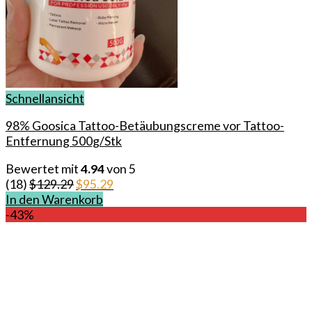
Schnellansicht
98% Goosica Tattoo-Betäubungscreme vor Tattoo-
Entfernung 500g/Stk
Bewertet mit
4.94
von 5
Ursprünglicher
Aktueller
(18)
$
129.29
$
95.29
Preis
Preis
In den Warenkorb
war:
ist:
-43%
$129.29
$95.29.