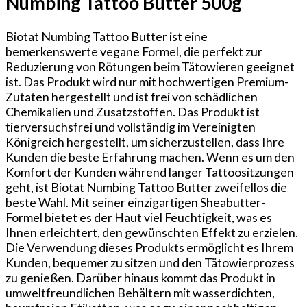
Numbing Tattoo Butter 500g
mehrere
Varianten
Biotat Numbing Tattoo Butter ist eine
auf.
bemerkenswerte vegane Formel, die perfekt zur
Die
Reduzierung von Rötungen beim Tätowieren geeignet
Optionen
ist. Das Produkt wird nur mit hochwertigen Premium-
können
Zutaten hergestellt und ist frei von schädlichen
auf
Chemikalien und Zusatzstoffen. Das Produkt ist
der
tierversuchsfrei und vollständig im Vereinigten
Produktseite
Königreich hergestellt, um sicherzustellen, dass Ihre
gewählt
Kunden die beste Erfahrung machen. Wenn es um den
werden
Komfort der Kunden während langer Tattoositzungen
geht, ist Biotat Numbing Tattoo Butter zweifellos die
beste Wahl. Mit seiner einzigartigen Sheabutter-
Formel bietet es der Haut viel Feuchtigkeit, was es
Ihnen erleichtert, den gewünschten Effekt zu erzielen.
Die Verwendung dieses Produkts ermöglicht es Ihrem
Kunden, bequemer zu sitzen und den Tätowierprozess
zu genießen. Darüber hinaus kommt das Produkt in
umweltfreundlichen Behältern mit wasserdichten,