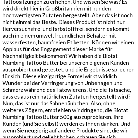
Tattoositzungen zu erhöhen. Und wissen Sie was? Es
wird direkt hier in Großbritannien mit nur den
hochwertigsten Zutaten hergestellt. Aber das ist noch
nicht einmal das Beste. Dieses Produkt ist nicht nur
tierversuchsfrei und farbstofffrei, sondern es kommt
auch in einem umweltfreundlichen Behälter mit
wasserfesten, baumfreien Etiketten
. Können wir einen
Applaus für das Engagement dieser Marke für
Nachhaltigkeit bekommen? Wir haben die Biotat
Numbing Tattoo Butter bei unseren eigenen Kunden
ausprobiert und getestet, und die Ergebnisse sprechen
für sich. Diese einzigartige Formel wirkt wirklich
Wunder bei der Verringerung von Unbehagen und
Schmerz während des Tätowierens. Und die Tatsache,
dass es aus rein natürlichen Zutaten hergestellt wird?
Nun, das ist nur das Sahnehäubchen. Also, ohne
weiteres Zögern, empfehlen wir dringend, die Biotat
Numbing Tattoo Butter 500g auszuprobieren. Ihre
Kunden (und Sie selbst) werden es Ihnen danken. Und
wenn Sie neugierig auf andere Produkte sind, die wir
ausprobiert und geliebt haben, schauen Sie sich