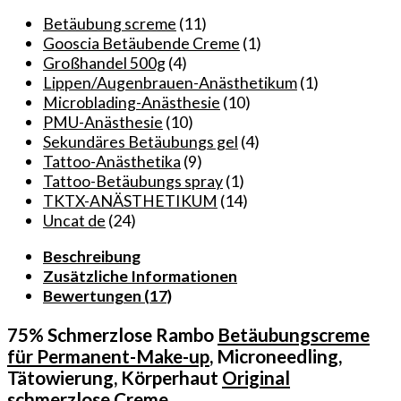
für
Permanent-
Betäubung screme
(11)
Make-
Gooscia Betäubende Creme
(1)
up
Großhandel 500g
(4)
/
Lippen/Augenbrauen-Anästhetikum
(1)
Bikini-
Microblading-Anästhesie
(10)
Waxing
PMU-Anästhesie
(10)
/
Sekundäres Betäubungs gel
(4)
Tätowierung
Tattoo-Anästhetika
(9)
/
Tattoo-Betäubungs spray
(1)
Körperpiercing
TKTX-ANÄSTHETIKUM
(14)
13%
Uncat de
(24)
Lidocain
Beschreibung
Menge
Zusätzliche Informationen
Bewertungen (17)
75% Schmerzlose Rambo
Betäubungscreme
für Permanent-Make-up
, Microneedling,
Tätowierung, Körperhaut
Original
schmerzlose Creme