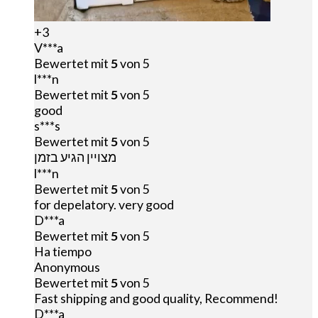
+3
V***a
Bewertet mit
5
von 5
l***n
Bewertet mit
5
von 5
good
s***s
Bewertet mit
5
von 5
מצויין הגיע בזמן
l***n
Bewertet mit
5
von 5
for depelatory. very good
D***a
Bewertet mit
5
von 5
Ha tiempo
Anonymous
Bewertet mit
5
von 5
Fast shipping and good quality, Recommend!
D***a