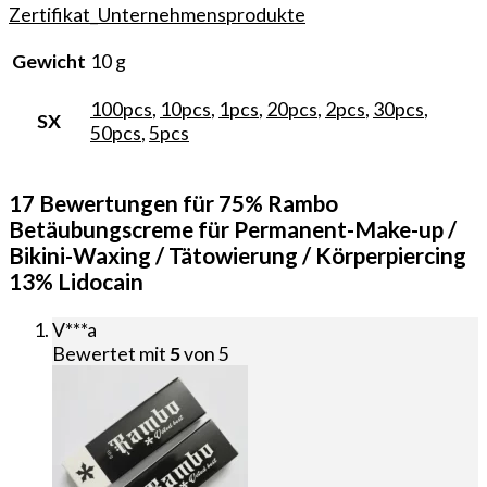
Zertifikat_Unternehmensprodukte
Gewicht
10 g
100pcs
,
10pcs
,
1pcs
,
20pcs
,
2pcs
,
30pcs
,
SX
50pcs
,
5pcs
17 Bewertungen für
75% Rambo
Betäubungscreme für Permanent-Make-up /
Bikini-Waxing / Tätowierung / Körperpiercing
13% Lidocain
V***a
Bewertet mit
5
von 5