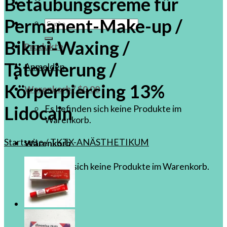
Betäubungscreme für
Permanent-Make-up /
Suche
nach:
Bikini-Waxing /
Produkte
Tätowierung /
Anmelden
Körperpiercing 13%
Warenkorb /
$
0.00
Lidocain
Es befinden sich keine Produkte im
Warenkorb.
Startseite
/
TKTX-ANÄSTHETIKUM
Warenkorb
Es befinden sich keine Produkte im Warenkorb.