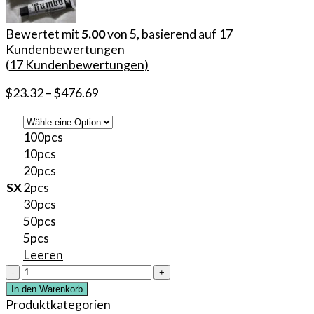
Bewertet mit
5.00
von 5, basierend auf
17
Kundenbewertungen
(
17
Kundenbewertungen)
$
23.32
–
$
476.69
100pcs
10pcs
20pcs
SX
2pcs
30pcs
50pcs
5pcs
Leeren
75%
Rambo
In den Warenkorb
Betäubungscreme
Produktkategorien