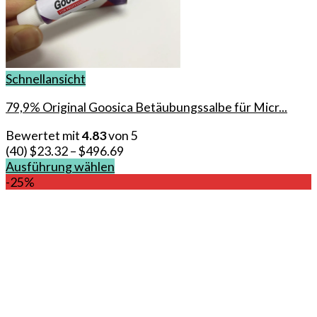
Schnellansicht
79,9% Original Goosica Betäubungssalbe für Micr...
Bewertet mit
4.83
von 5
(40)
$
23.32
–
$
496.69
Ausführung wählen
Dieses
-25%
Produkt
weist
mehrere
Varianten
auf.
Die
Optionen
können