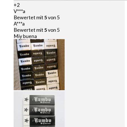
+2
V***a
Bewertet mit
5
von 5
A***a
Bewertet mit
5
von 5
Miy buena