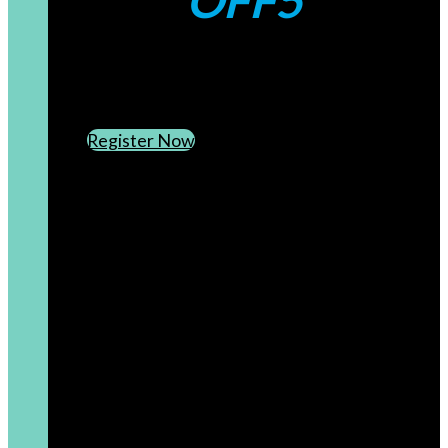
OFF5
CREATE AN ACCOUNT
SUBSCRIBE TO OUR NEWSLETTER
Register Now