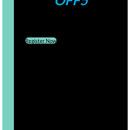
OFF5
CREATE AN ACCOUNT
SUBSCRIBE TO OUR NEWSLETTER
Register Now