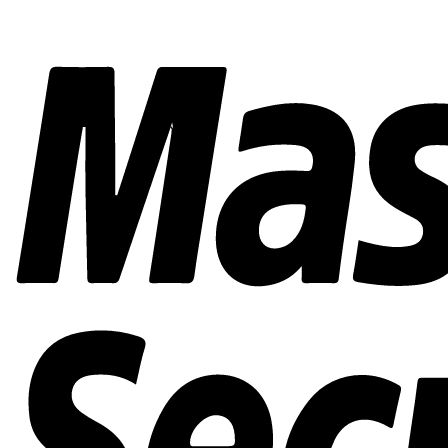
複
価
価
数
格
格
の
バ
リ
エ
ー
シ
ョ
ン
が
あ
り
ま
す。
オ
プ
シ
ョ