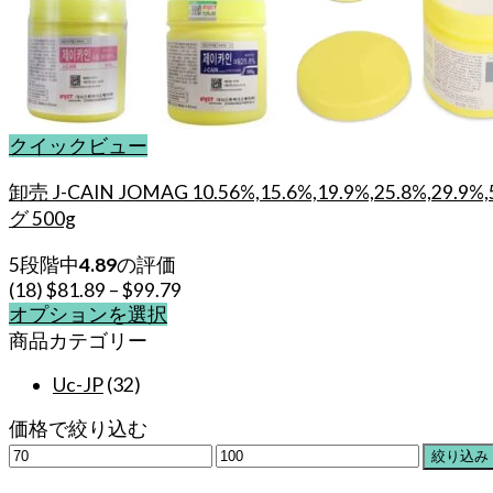
クイックビュー
卸売 J-CAIN JOMAG 10.56%,15.6%,19.9%,2
グ 500g
5段階中
4.89
の評価
(18)
$
81.89
–
$
99.79
オプションを選択
こ
商品カテゴリー
の
Uc-JP
(32)
商
品
価格で絞り込む
に
最
最
絞り込み
は
低
高