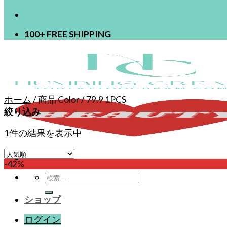
100+ FREE SHIPPING
ホーム
/
商品 Color
/
79.9 1PCS
絞り込み
1件の結果を表示中
-42%
検
索
ショップ
対
象:
ログイン