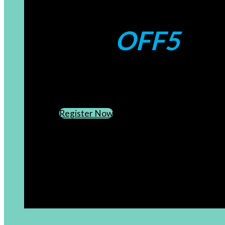
Coupons:
OFF5
CREATE AN ACCOUNT
SUBSCRIBE TO OUR NEWSLETTER
Register Now
[newsletter]