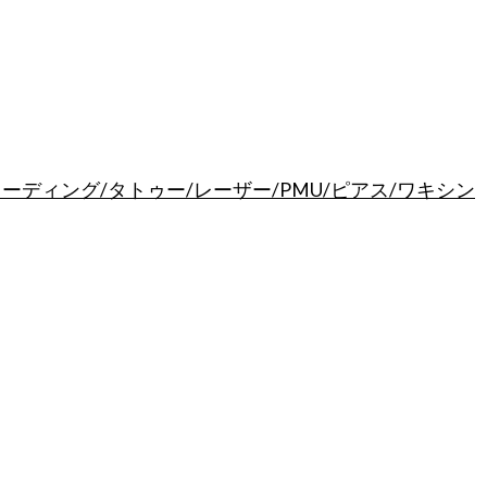
膏 マイクロブレーディング/タトゥー/レーザー/PMU/ピアス/ワキシン