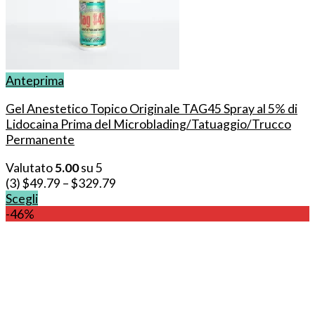
Anteprima
Gel Anestetico Topico Originale TAG45 Spray al 5% di
Lidocaina Prima del Microblading/Tatuaggio/Trucco
Permanente
Valutato
5.00
su 5
(3)
$
49.79
–
$
329.79
Scegli
Questo
-46%
prodotto
ha
più
varianti.
Le
opzioni