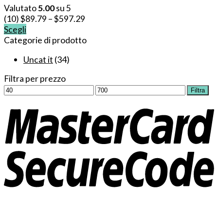
Valutato
5.00
su 5
(10)
$
89.79
–
$
597.29
Scegli
Questo
Categorie di prodotto
prodotto
Uncat it
(34)
ha
più
Filtra per prezzo
varianti.
Prezzo
Prezzo
Filtra
Le
Min
Max
opzioni
possono
essere
scelte
nella
pagina
del
prodotto