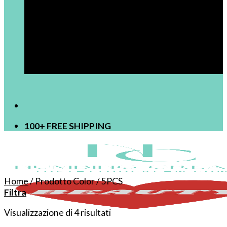
[newsletter]
100+ FREE SHIPPING
Home
/
Prodotto Color
/
5PCS
Filtra
Visualizzazione di 4 risultati