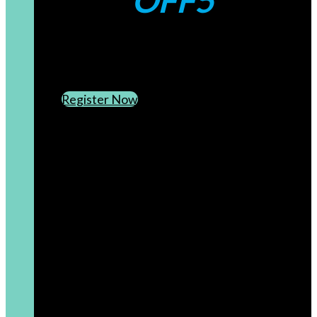
OFF5
CREATE AN ACCOUNT
SUBSCRIBE TO OUR NEWSLETTER
Register Now