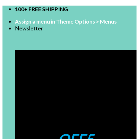
Salta
100+ FREE SHIPPING
ai
Assign a menu in Theme Options > Menus
contenuti
Newsletter
FOR NEW USERS
$99-5
Coupons: