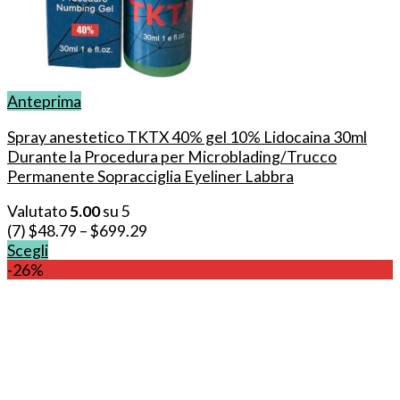
Anteprima
Spray anestetico TKTX 40% gel 10% Lidocaina 30ml
Durante la Procedura per Microblading/Trucco
Permanente Sopracciglia Eyeliner Labbra
Valutato
5.00
su 5
(7)
$
48.79
–
$
699.29
Scegli
Questo
-26%
prodotto
ha
più
varianti.
Le
opzioni