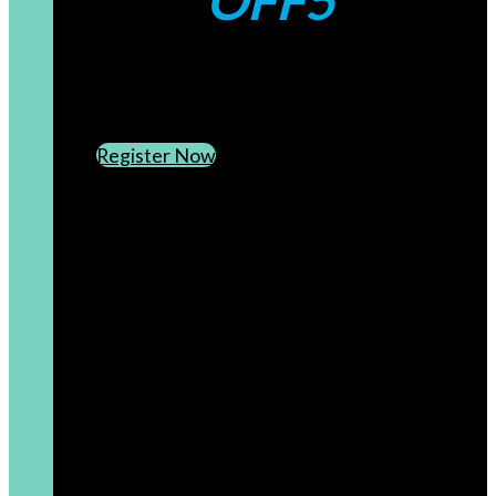
OFF5
CREATE AN ACCOUNT
SUBSCRIBE TO OUR NEWSLETTER
Register Now