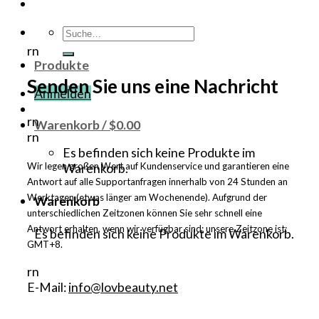
Suche
nach:
rn
Produkte
Senden Sie uns eine Nachricht
Anmelden
rn
Warenkorb /
$
0.00
rn
Es befinden sich keine Produkte im
Wir legen großen Wert auf Kundenservice und garantieren eine
Warenkorb.
Antwort auf alle Supportanfragen innerhalb von 24 Stunden an
Werktagen (etwas länger am Wochenende). Aufgrund der
Warenkorb
unterschiedlichen Zeitzonen können Sie sehr schnell eine
Antwort erhalten, wenn wir verfügbar sind; unsere Zeitzone ist:
Es befinden sich keine Produkte im Warenkorb.
GMT+8.
rn
E-Mail:
info@lovbeauty.net